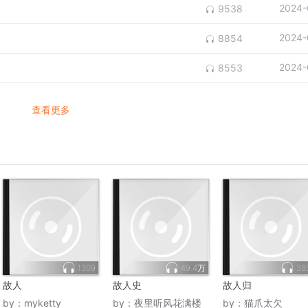
2024-
9538
2024-
8854
2024-
8553
查看更多
1309
49.4万
38
故人
故人史
故人归
by：
myketty
by：
夜里听风花满楼
by：
猫爪太欠