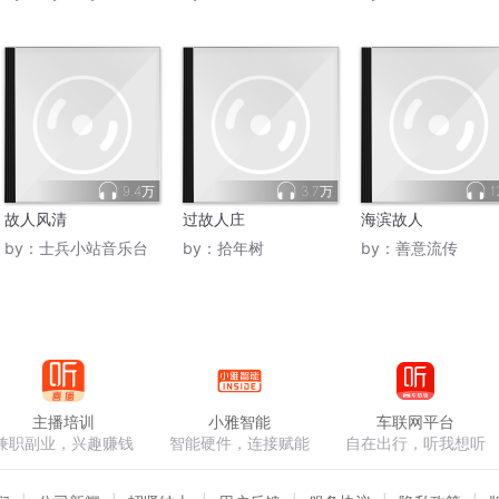
9.4万
3.7万
1
故人风清
过故人庄
海滨故人
by：
士兵小站音乐台
by：
拾年树
by：
善意流传
主播培训
小雅智能
车联网平台
兼职副业，兴趣赚钱
智能硬件，连接赋能
自在出行，听我想听