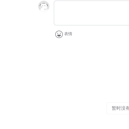
表情
暂时没