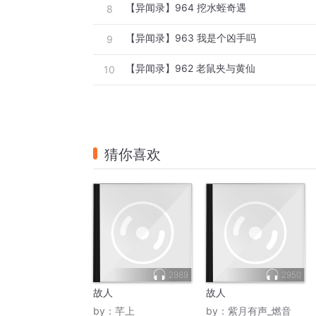
【异闻录】964 挖水蛭奇遇
8
【异闻录】963 我是个凶手吗
9
【异闻录】962 老鼠夹与黄仙
10
猜你喜欢
2989
2950
故人
故人
by：
芊上
by：
紫月有声_燃音