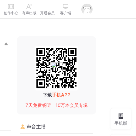
创作中心
有声出版
开通会员
客户端
下载
手机APP
7天免费畅听
10万本会员专辑
手机版
声音主播