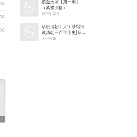
摸金天师【第一季】
08
（紫襟演播）
有声的紫襟
08
话说清朝丨大宇茶馆细
08
说清朝三百年历史|从努
尔哈赤到末代皇帝溥仪|
大宇茶馆
康熙雍正乾隆
54