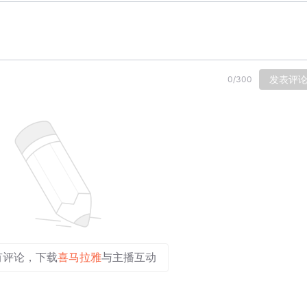
发表评
0
/
300
有评论，下载
喜马拉雅
与主播互动