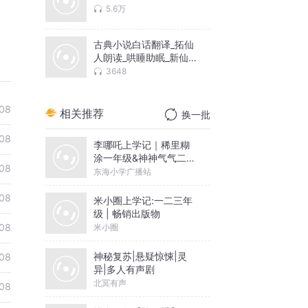
5.6万
古典小说白话翻译_拓仙
人朗读_哄睡助眠_新仙
古籍
3648
08
相关推荐
换一批
08
李哪吒上学记｜稀里糊
涂一年级&神神气气二年
08
级
东海小学广播站
08
米小圈上学记:一二三年
级 | 畅销出版物
08
米小圈
神秘复苏|悬疑惊悚|灵
08
异|多人有声剧
北冥有声
08