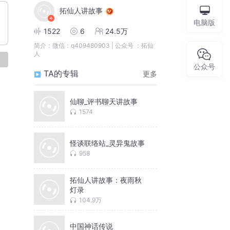
拓仙人讲故事
电脑版
1522
6
24.5万
简介：
微信：q409480903 | 公众号 ：拓仙
人
论
公众号
TA的专辑
更多
仙聊_评书聊天讲故事
1574
怪谈联络站_灵异鬼故事
958
拓仙人讲故事：夜雨秋
灯录
104.9万
中国神话传说