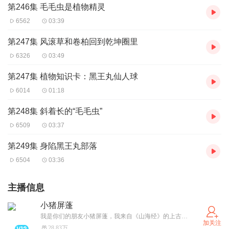
第246集 毛毛虫是植物精灵
6562
03:39
第247集 风滚草和卷柏回到乾坤圈里
6326
03:49
第247集 植物知识卡：黑王丸仙人球
6014
01:18
第248集 斜着长的“毛毛虫”
6509
03:37
第249集 身陷黑王丸部落
6504
03:36
主播信息
小猪屏蓬
我是你们的朋友小猪屏蓬，我来自《山海经》的上古世界。我有两个脑袋，一个脑袋是猪战神，另一个脑袋是猪财神。 我的使命是给炎黄子孙讲黄帝、大禹的传奇，我的目标是让龙的传人熟悉龙的故事。我的愿景是给中国的孩子和家长带来温馨和欢乐。中华文明是世界四大古文明中唯一存续的文明之光，以《山海经》为代表的中国神话不是娱乐圈宣扬的怪兽合集，而是世界神话中唯一拒绝虚构的历史。遗憾的是，大多数现代国人只熟悉近几百年佛道融合之后的神话，不知道《山海经》神话其实是最有分量的中国上古历史。小猪屏蓬的创作理念，就是让中国的孩子比成年人更懂中国文化。中华文明的生命力在于华夏儿女从不忘本，炎黄子孙记得住自己的根。
加关注
28.83万