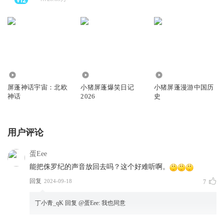
1.61万
231.64万
34.14万
屏蓬神话宇宙：北欧
小猪屏蓬爆笑日记
小猪屏蓬漫游中国历
神话
2026
史
用户评论
蛋Eee
能把侏罗纪的声音放回去吗？这个好难听啊。
回复
2024-09-18
7
丁小青_qK
回复 @
蛋Eee
:
我也同意