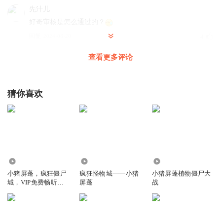
先汁儿
好奇审核是怎么通过的？
回复
2024-08-20
4
查看更多评论
墨墨舞羽
♥
猜你喜欢
回复
2024-08-17
4
爱读山海经的小可爱
沙发
回复
2024-08-16
1
7.19万
4301.60万
2.14万
受着地铁三角24abf
回复 @
爱读山海经的小可爱
:
❓
小猪屏蓬，疯狂僵尸
疯狂怪物城——小猪
小猪屏蓬植物僵尸大
城，VIP免费畅听｜
屏蓬
战
非官方
周深的超级生米