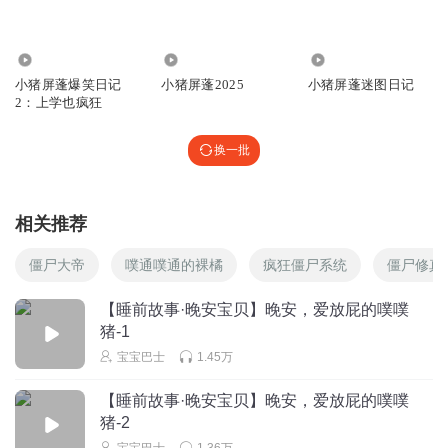
回复
2026-02-25
2
2619.24万
354
2.14万
谢尔曼M4A3E8
小猪屏蓬爆笑日记
小猪屏蓬2025
小猪屏蓬迷图日记
倒像是一辆巨鼠坦克。
2：上学也疯狂
回复
2024-08-17
2
换一批
泰坦监控鱼
GMam多元4．0侏儒傀儡王版
相关推荐
回复
2024-08-27
2
僵尸大帝
噗通噗通的裸橘
疯狂僵尸系统
僵尸修真
周深的超级生米
我爱屏蓬哥哥。
【睡前故事·晚安宝贝】晚安，爱放屁的噗噗
猪-1
回复
2026-02-25
0
宝宝巴士
1.45万
Rrong
【睡前故事·晚安宝贝】晚安，爱放屁的噗噗
23:0前来报道
猪-2
回复
2024-12-07
0
宝宝巴士
1.36万