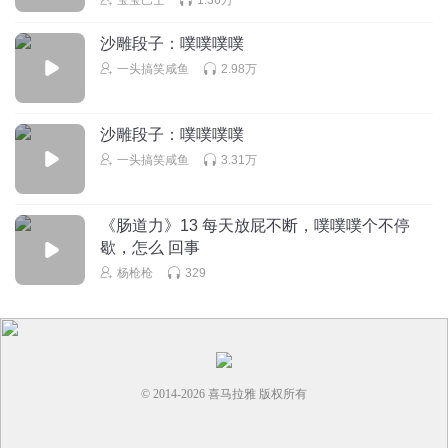
高垚垚宝贝
沙雕段子：噗噗噗噗
？
一头搞笑咸鱼
2.98万
回复
2024-08-24
0
沙雕段子：噗噗噗噗
一头搞笑咸鱼
3.31万
《肠道力》13 每天放屁不断，噗噗噗个不停
歇，怎么 回事
杨枪枪
329
© 2014-
2026
喜马拉雅 版权所有