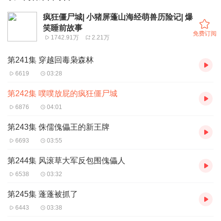
疯狂僵尸城| 小猪屏蓬山海经萌兽历险记| 爆
笑睡前故事
免费订阅
1742.91万
2.21万
第241集 穿越回毒枭森林
6619
03:28
第242集 噗噗放屁的疯狂僵尸城
6876
04:01
第243集 侏儒傀儡王的新王牌
6693
03:55
第244集 风滚草大军反包围傀儡人
6538
03:32
第245集 蓬蓬被抓了
6443
03:38