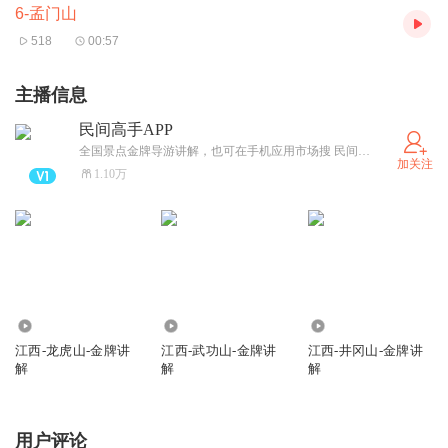
6-孟门山
518
00:57
主播信息
民间高手APP
全国景点金牌导游讲解，也可在手机应用市场搜 民间高手，安装APP后在手机上免费收听。
加关注
1.10万
4069
1629
3554
江西-龙虎山-金牌讲
江西-武功山-金牌讲
江西-井冈山-金牌讲
解
解
解
用户评论