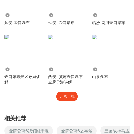
7504
4.86万
9.47万
延安-壶口瀑布
延安- 壶口瀑布
临汾-黄河壶口瀑布
623
3915
170
壶口瀑布景区导游讲
西安--黄河壶口瀑布--
山泉瀑布
解
金牌导游讲解
换一批
相关推荐
爱情公寓6我们回来啦
爱情公寓6之再聚
三国战神马孟起