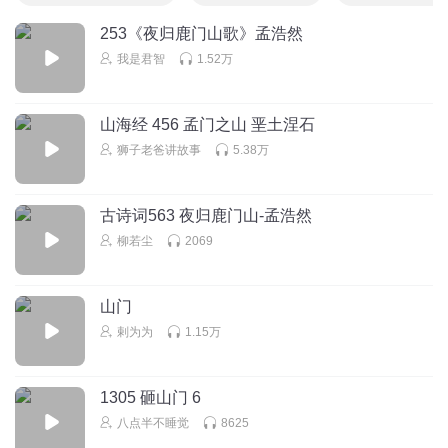
253《夜归鹿门山歌》孟浩然
我是君智
1.52万
山海经 456 孟门之山 垩土涅石
狮子老爸讲故事
5.38万
古诗词563 夜归鹿门山-孟浩然
柳若尘
2069
山门
剌为为
1.15万
1305 砸山门 6
八点半不睡觉
8625