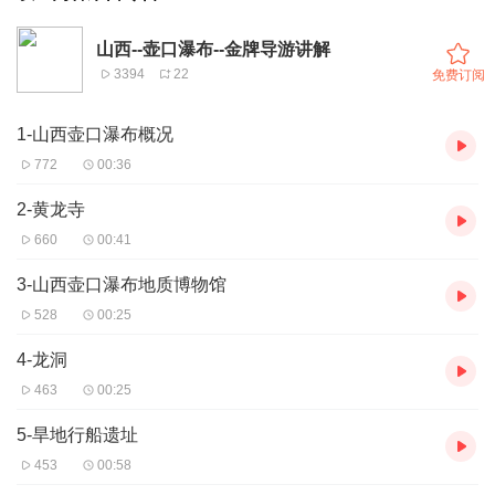
山西--壶口瀑布--金牌导游讲解
3394
22
免费订阅
1-山西壶口瀑布概况
772
00:36
2-黄龙寺
660
00:41
3-山西壶口瀑布地质博物馆
528
00:25
4-龙洞
463
00:25
5-旱地行船遗址
453
00:58