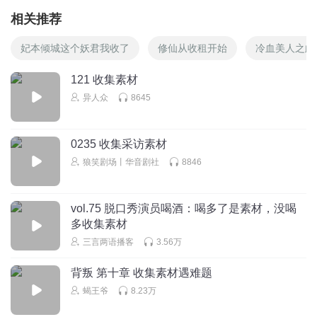
相关推荐
妃本倾城这个妖君我收了
修仙从收租开始
冷血美人之此
121 收集素材
异人众
8645
0235 收集采访素材
狼笑剧场丨华音剧社
8846
vol.75 脱口秀演员喝酒：喝多了是素材，没喝
多收集素材
三言两语播客
3.56万
背叛 第十章 收集素材遇难题
蝎王爷
8.23万