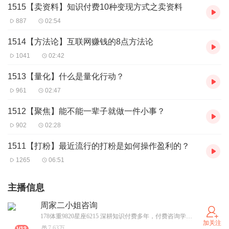
1515【卖资料】知识付费10种变现方式之卖资料
887
02:54
1514【方法论】互联网赚钱的8点方法论
1041
02:42
1513【量化】什么是量化行动？
961
02:47
1512【聚焦】能不能一辈子就做一件小事？
902
02:28
1511【打粉】最近流行的打粉是如何操作盈利的？
1265
06:51
主播信息
周家二小姐咨询
178体重9820星座6215 深耕知识付费多年，付费咨询学员1422位，ximi团会员1489位，抖音14万粉。这些年一直践行聚焦文化，著有两书《语录2000解》《玩赚知识付费》168元/本，咨询800元/次。法不轻传，道不贱卖，不收费吸引来的都是仇人。
加关注
7.63万