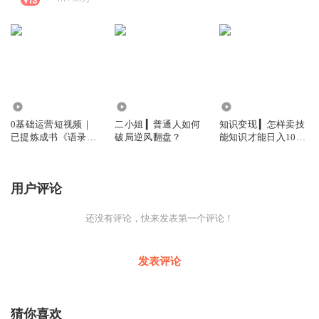
996.74万
451
2899
0基础运营短视频｜
二小姐 ▎普通人如何
知识变现 ▎怎样卖技
已提炼成书《语录
破局逆风翻盘？
能知识才能日入1000
2000解》
元？
用户评论
还没有评论，快来发表第一个评论！
发表评论
猜你喜欢