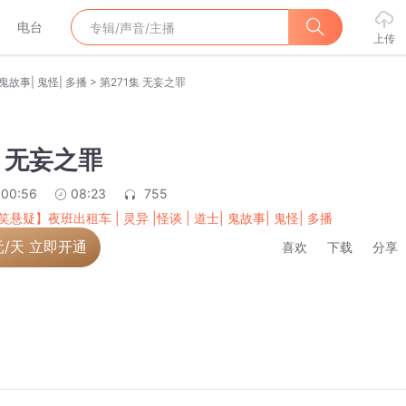
电台
上传
>
鬼故事| 鬼怪| 多播
第271集 无妄之罪
集 无妄之罪
:00:56
08:23
755
笑悬疑】夜班出租车 | 灵异 |怪谈 | 道士| 鬼故事| 鬼怪| 多播
元/天 立即开通
喜欢
下载
分享