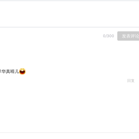
发表评
0
/
300
孝华真嘚儿
回复