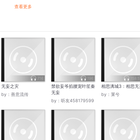
查看更多
716
196
158.
无妄之灾
禁欲妄爷掐腰宠叶笙秦
相思漓城3：相思无
无妄
by：
善意流传
by：
莱兮
by：
听友458179599