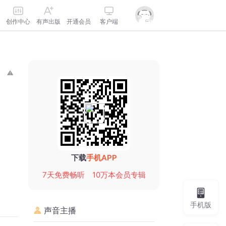
创作中心
有声出版
开通会员
客户端
下载
手机APP
7天免费畅听
10万本会员专辑
手机版
声音主播