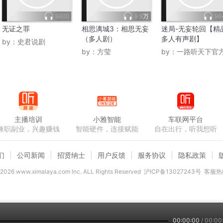
9800
9.9万
96
无证之罪
相思漓城3：相思无妄
迷局-无妄轮回【精
（多人剧）
多人有声剧】
by：
史君说剧
by：
方莹
by：
一路听天下官
主播培训
小雅智能
车联网平台
兼职副业，兴趣赚钱
智能硬件，连接赋能
自在出行，听我想听
们
公司新闻
招贤纳士
用户反馈
服务协议
隐私政策
2026
www.ximalaya.com lnc. ALL Rights Reserved
沪ICP备13027243号
客服热线
00:00:00
/
00:00