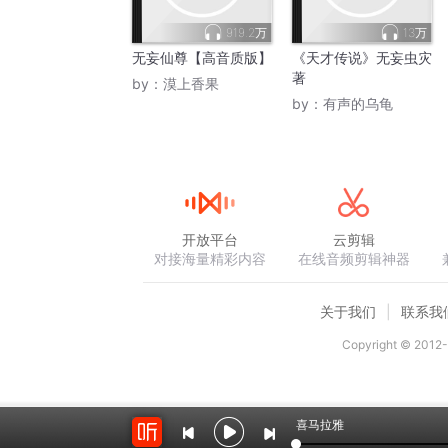
919.2万
13万
无妄仙尊【高音质版】
《天才传说》无妄虫灾
著
by：
漠上香果
by：
有声的乌龟
开放平台
云剪辑
对接海量精彩内容
在线音频剪辑神器
关于我们
联系我
Copyright © 2012-
喜马拉雅