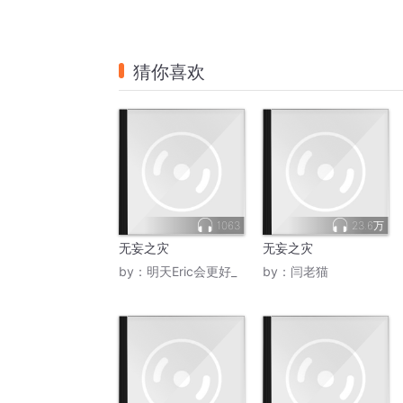
猜你喜欢
1063
23.6万
无妄之灾
无妄之灾
by：
明天Eric会更好_
by：
闫老猫