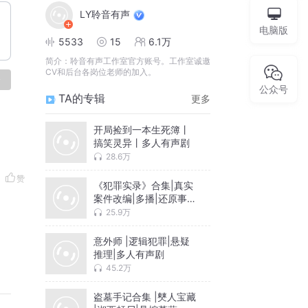
LY聆音有声
电脑版
5533
15
6.1万
简介：
聆音有声工作室官方账号。工作室诚邀
CV和后台各岗位老师的加入。
论
公众号
TA的专辑
更多
开局捡到一本生死簿丨
搞笑灵异丨多人有声剧
28.6万
赞
《犯罪实录》合集|真实
案件改编|多播|还原事实
真相
25.9万
意外师 |逻辑犯罪|悬疑
推理|多人有声剧
45.2万
盗墓手记合集 |僰人宝藏