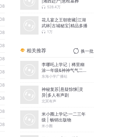
|湘西赶尸|悬棺墓葬
08
528.4万
08
花儿宴之王朝密藏|江湖
武林|古城秘宝|精品多播
1万
08
08
相关推荐
换一批
08
李哪吒上学记｜稀里糊
涂一年级&神神气气二年
08
级
东海小学广播站
08
神秘复苏|悬疑惊悚|灵
异|多人有声剧
08
北冥有声
08
米小圈上学记:一二三年
级 | 畅销出版物
08
米小圈