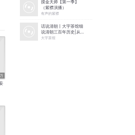
摸金天师【第一季】
（紫襟演播）
有声的紫襟
话说清朝丨大宇茶馆细
说清朝三百年历史|从努
尔哈赤到末代皇帝溥仪|
大宇茶馆
康熙雍正乾隆
5万
妄