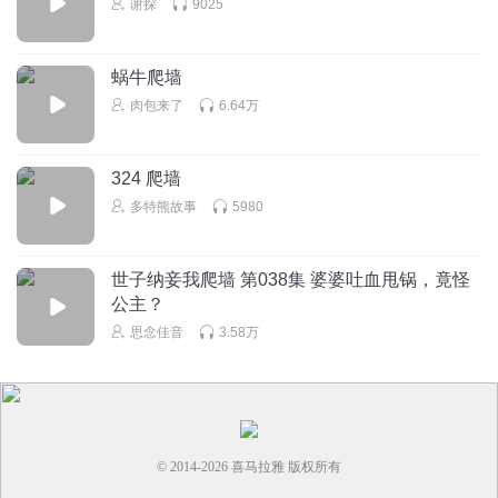
谢探
9025
想黑吃黑的大妈，认识周大妈？？
回复
2024-08-19
5
蜗牛爬墙
稚初初鸭
回复 @
巴黎小星星_
:
都是搞封建迷信的
肉包来了
6.64万
324 爬墙
多特熊故事
5980
世子纳妾我爬墙 第038集 婆婆吐血甩锅，竟怪
公主？
思念佳音
3.58万
© 2014-
2026
喜马拉雅 版权所有