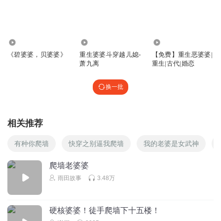
乌漆嘛黑不说话
周大妈又来老姐姐这里散财了！
764
25.27万
2484
回复
2024-08-19
9
《碧婆婆，贝婆婆》
重生婆婆斗穿越儿媳-
【免费】重生恶婆婆|
萧九离
重生|古代|婚恋
乌漆嘛黑不说话
这婆媳八卦组配合默契
换一批
回复
2024-08-19
9
ssomething
相关推荐
关键时刻还是得看明美
有种你爬墙
快穿之别逼我爬墙
我的老婆是女武神
回复
2024-08-20
8
爬墙老婆婆
7loxokqt1fg06iosno1o
雨田故事
3.48万
明美爬墙进去在婆婆面前露一手
回复
2024-08-19
8
硬核婆婆！徒手爬墙下十五楼！
巴黎小星星_