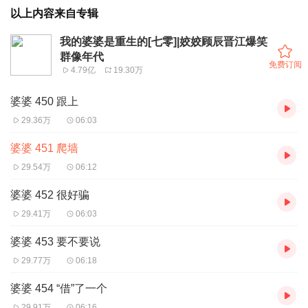
以上内容来自专辑
我的婆婆是重生的[七零]|姣姣顾辰晋江爆笑
群像年代
免费订阅
4.79亿
19.30万
婆婆 450 跟上
29.36万
06:03
婆婆 451 爬墙
29.54万
06:12
婆婆 452 很好骗
29.41万
06:03
婆婆 453 要不要说
29.77万
06:18
婆婆 454 “借”了一个
29.91万
06:16