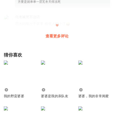
方要是就单单一层瓦冬天得冻死
乌漆嘛黑不说话
周大妈每次干坏事 都被人撞上了
回复
2024-08-19
24
查看更多评论
巴黎小星星_
有瓜吃，婆媳两个都特别有精神。。
猜你喜欢
回复
2024-08-19
16
对舞染笙语_姣气宝
明美这一身功夫真没白学，关键时刻总能派上用场
回复
2024-08-19
14
3748
1609
33.69万
对舞染笙语_姣气宝
我的野蛮婆婆
婆婆是我的亲队友
婆婆，我的非常闺蜜
苏大妈和周大妈曾经还是同盟者呢
回复
2024-08-19
13