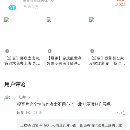
世界就是我的游乐场
加关注
39.98万
2003.72万
1360.02万
969.61万
【爆更】卧底太成功,
【爆更】穿成乱世寡
【爆更】我带领全家
嫌犯求我去上班[九
嫂靠空间南迁搞基建
发家致富|别问我谁是
零]|姣姣布丙火白夜
丨全家提前两年准备
迪斯科姣姣兮
大逃荒原班人马丨多
人有声剧
用户评论
飞扬my
揭瓦片这个情节作者太不用心了，北方屋顶好几层呢
回复
2024-08-19
28
玉蝶66
回复 @
飞扬my
:
而且瓦片下面一般还有油毡或者土皮的，北