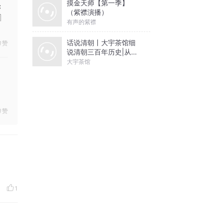
摸金天师【第一季】

（紫襟演播）

有声的紫襟
话说清朝丨大宇茶馆细
赞
说清朝三百年历史|从努
尔哈赤到末代皇帝溥仪|
大宇茶馆
康熙雍正乾隆
赞
1