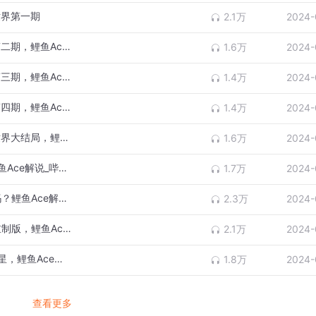
世界第一期
2.1万
2024-
为什么乌龟会学狗叫？马里奥3D狂怒世界第二期，鲤鱼Ace解说bilibili
1.6万
2024-
这就是会飞的狸猫吗？马里奥3D狂怒世界第三期，鲤鱼Ace解说bilibili
1.4万
2024-
整个岛屿都是隐身的！马里奥3D狂怒世界第四期，鲤鱼Ace解说bilibili
1.4万
2024-
我的恐龙变成了巨型恐龙！马里奥3D狂怒世界大结局，鲤鱼Ace解说
1.6万
2024-
眼睛不要离开这个冰箱！三款游戏合集，鲤鱼Ace解说_哔哩哔哩
1.7万
2024-
烟花模拟器，用1000个鞭炮能让房子起飞吗？鲤鱼Ace解说_哔哩哔哩
2.3万
2024-
飞船里混进去一个奇怪的家伙！亨li的冒险重制版，鲤鱼Ace解说
2.1万
2024-
羊驼用脖子踢足球你见过吗？羊驼足球全明星，鲤鱼Ace解说_哔哩哔哩_bilibili
1.8万
2024-
查看更多