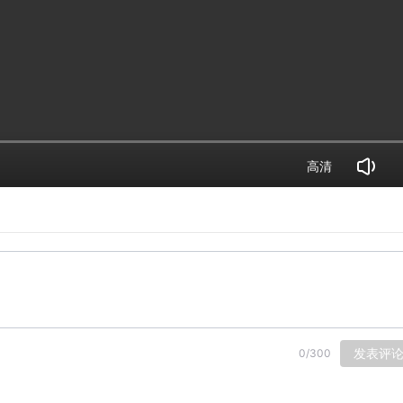
高清
发表评
0
/
300