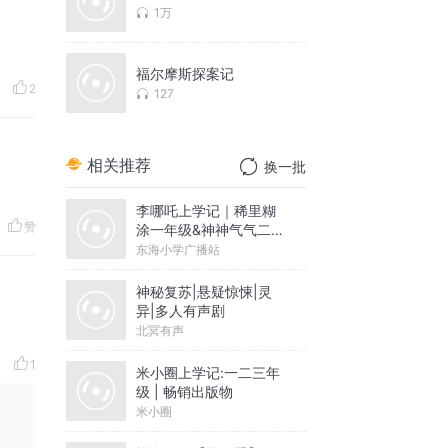
1万
福尔摩斯探案记
2
127
相关推荐
换一批
李哪吒上学记｜稀里糊
赞
涂一年级&神神气气二年
级
东海小学广播站
神秘复苏|悬疑惊悚|灵
异|多人有声剧
北冥有声
1
米小圈上学记:一二三年
级 | 畅销出版物
米小圈