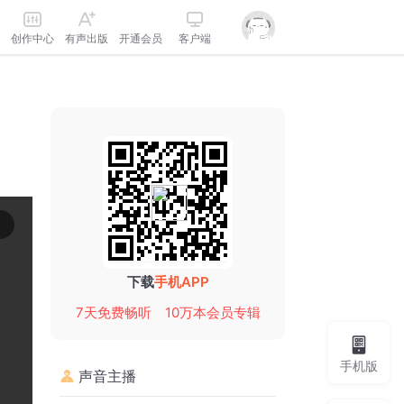
创作中心
有声出版
开通会员
客户端
下载
手机APP
7天免费畅听
10万本会员专辑
手机版
声音主播