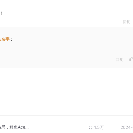
！
回复
来名字
：
回复
你见过变成巨人的小六吗？小小梦魇2隐藏结局，鲤鱼Ace解说
1.5万
2024-