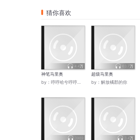
猜你喜欢
4.4万
63.7万
神笔马里奥
超级马里奥
by：
哼哼哈兮哼哼哈兮
by：
解放橘郡的你
3989
3.4万