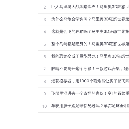
巨人马里奥大战黑暗库巴！马里奥3D狂怒
2
3
4
5
6
7
8
9
10