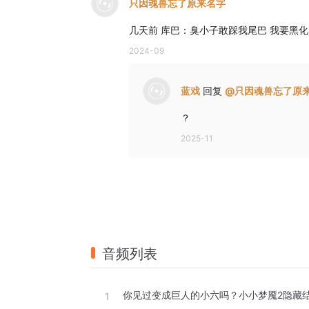
只因魂兽忘了原来名字
几天前 库巴：臭小子敢踩我尾巴 我要黑化
2024-09
蓝戏
回复
@
只因魂兽忘了原
？
2025-11
音频列表
1