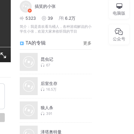
搞笑的小张
电脑版
5323
39
6.2万
简介：
我是喜欢看马桶人，各种游戏解说的小
学生小张，欢迎大家来收听我的节目
公众号
TA的专辑
更多
昆虫记
67
后室生存
16.5万
狼人杀
391
论
泽塔奥特曼