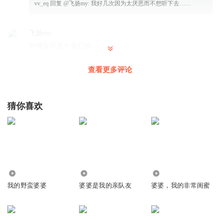
vv_eq
回复 @
飞扬my
:
我好几次因为太厌恶而不想听下去……
飞扬my
外甥女不是个省心的
回复
2024-08-21
50
查看更多评论
辉夜a
回复 @
飞扬my
:
这陶玉叶也没啥好下场
猜你喜欢
火树2
旁白啊，你怎么这么会啊，多播点啊，太喜欢你了
回复
2024-08-21
32
听友374953224
回复 @
火树2
:
一句哦no的厉害真的太绝了
3748
1609
33.69万
我的野蛮婆婆
婆婆是我的亲队友
婆婆，我的非常闺蜜
锅包肉等等等
怎么感觉这个外甥女 不咋招人喜欢呢