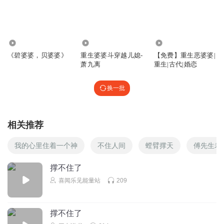
回复
2024-08-21
26
GraceZZ
回复 @
锅包肉等等等
:
自信点把感觉去掉，把夫家一家坑
进局子，然后偷了公婆的钱润去漂亮国了
764
25.27万
2484
《碧婆婆，贝婆婆》
重生婆婆斗穿越儿媳-
【免费】重生恶婆婆|
萧九离
重生|古代|婚恋
大口吃肉呀_
这个外甥女是个不安分的主
换一批
回复
2024-08-21
22
7loxokqt1fg06iosno1o
相关推荐
苏大妈白老头交往也有二十来年、苏大妈问问自己的良心何
我的心里住着一个神
不住人间
螳臂撑天
傅先生老
在是人吗
回复
2024-08-21
16
撑不住了
喜闻乐见能量站
209
半糖青梅
回复 @
7loxokqt1fg06iosno1o
:
她是从年轻坏到老的典型案
例，心比煤炭都黑
撑不住了