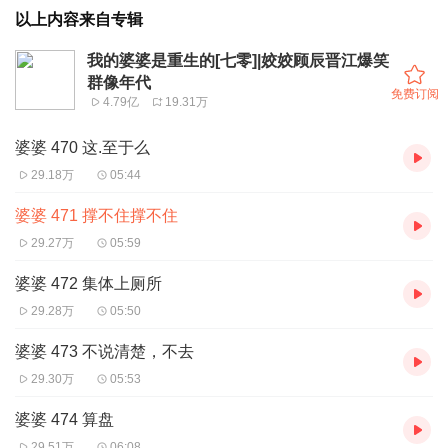
以上内容来自专辑
我的婆婆是重生的[七零]|姣姣顾辰晋江爆笑
群像年代
免费订阅
4.79亿
19.31万
婆婆 470 这.至于么
29.18万
05:44
婆婆 471 撑不住撑不住
29.27万
05:59
婆婆 472 集体上厕所
29.28万
05:50
婆婆 473 不说清楚，不去
29.30万
05:53
婆婆 474 算盘
29.51万
06:08