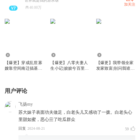
世界就是我的游乐场
加关注
40.00万
1370.05万
994.33万
972.73万
【爆更】穿成乱世寡
【爆更】八零夫妻人
【爆更】我带领全家
嫂靠空间南迁搞基建
生小记|姣姣兮百里屠
发家致富|别问我谁是
丨全家提前两年准备
屠|先婚后爱
迪斯科姣姣兮
大逃荒原班人马丨多
人有声剧
用户评论
飞扬my
苏大妹子表面功夫做足，白老头儿又感动了一拨。白老头心
里甜如蜜，恶心亖了吃瓜群众
回复
2024-08-21
59