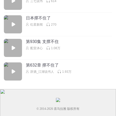
巴黎小星星_
三七说书
614
白老头和苏大妈说话是真肉麻，吃瓜群众都快吃yue了
回复
2024-08-21
13
日本撑不住了
红星新闻
270
巴黎小星星_
回复 @
巴黎小星星_
:
苏大妈有手段，拿捏了白老头20
多年
第930集 支撑不住
听友202823928
配音沐心
1.08万
苏大妈这是会哭的孩子有奶吃啊
回复
2024-08-21
11
第632章 撑不住了
辞酒_江湖说书人
1.93万
乌漆嘛黑不说话
张三又来找小庄吃瓜了
回复
2024-08-21
10
7loxokqt1fg06iosno1o
苏大妈在厂里医务室照顾白老头那作得看见的人都脸红，一
© 2014-
2026
喜马拉雅 版权所有
把年纪了