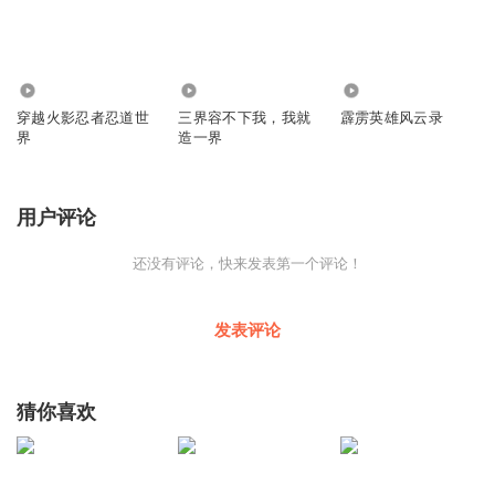
3.84万
3.17万
2.87万
穿越火影忍者忍道世
三界容不下我，我就
霹雳英雄风云录
界
造一界
用户评论
还没有评论，快来发表第一个评论！
发表评论
猜你喜欢