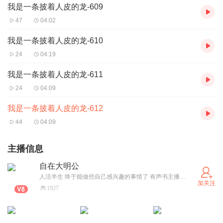
我是一条披着人皮的龙-609
47
04:02
我是一条披着人皮的龙-610
24
04:19
我是一条披着人皮的龙-611
24
04:09
我是一条披着人皮的龙-612
44
04:09
主播信息
自在大明公
人活半生 终于能做些自己感兴趣的事情了 有声书主播正是我一直迷蒙却真正喜爱的职业 我对此有一定的天赋与自信 也希望能有幸为听众朋友们呈现更精彩的有声故事(烂书就免了 我真是受够了烂书 网络时代对作家的准入门槛太低太低了 不光你们听着难以忍受 我读着也痛苦万分 抱歉抱歉)
加关注
1927