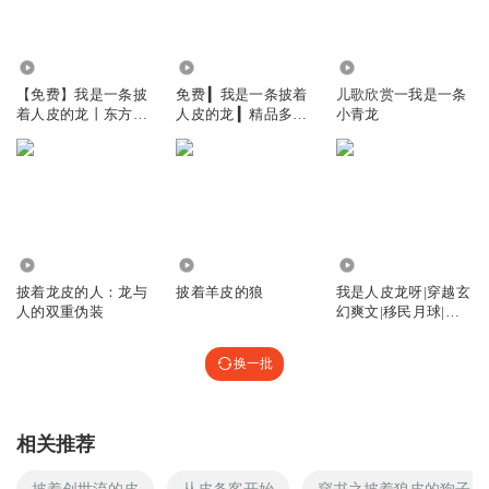
2.85万
2.29万
18.96万
【免费】我是一条披
免费 ▎我是一条披着
儿歌欣赏一我是一条
着人皮的龙丨东方玄
人皮的龙 ▎精品多播
小青龙
幻丨男频爽文
▎玄幻
1.92万
1.47万
2.10万
披着龙皮的人：龙与
披着羊皮的狼
我是人皮龙呀|穿越玄
人的双重伪装
幻爽文|移民月球|龙
族血脉
换一批
相关推荐
披着创世流的皮
从皮条客开始
穿书之披着狼皮的狗子