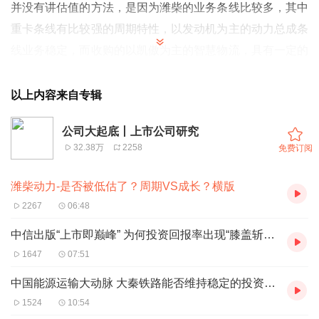
并没有讲估值的方法，是因为潍柴的业务条线比较多，其中
重卡条线有比较强的周期特性，以发动机为主的动力总成条
线业务稳定，而收购的以凯傲为主的智慧物流，具有一定的
成长性特性，另外公司在氢燃料电池领域又有较早期的布
局，估值时要综合考虑不同业务条线的特点。本期我们先对
以上内容来自专辑
公司的主营业务做个更新，重点是估值。采用的方法是此前
公司大起底丨上市公司研究
介绍的基于盈利能力的方法，尽量基于历史数据，不做过多
32.38万
2258
免费订阅
的预测，降低估值结果的不确定性。
潍柴动力-是否被低估了？周期VS成长？横版
2267
06:48
中信出版“上市即巅峰” 为何投资回报率出现“膝盖斩”？
1647
07:51
中国能源运输大动脉 大秦铁路能否维持稳定的投资回报率？
1524
10:54