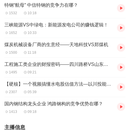
特钢“航母” 中信特钢的竞争力在哪？
1532
10:18
三峡能源VS中绿电：新能源发电公司的赚钱逻辑！
1652
10:33
煤炭机械设备厂商的生意经——天地科技VS郑煤机
1500
11:18
工程施工类企业的财报密码——四川路桥VS山东路桥
1495
09:21
【硬核】一个视频搞懂水电股估值方法—以川投能源为例
2307
05:39
国内钢结构龙头企业 鸿路钢构的竞争优势在哪？
1413
09:18
主播信息