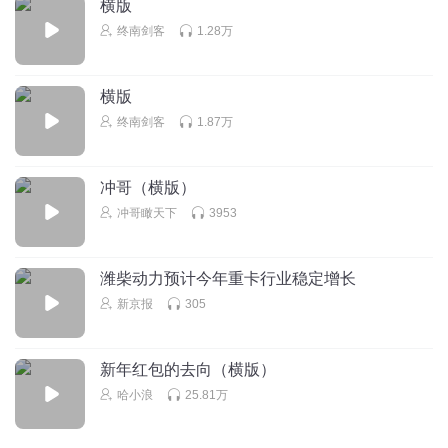
横版
终南剑客
1.28万
横版
终南剑客
1.87万
冲哥（横版）
冲哥瞰天下
3953
潍柴动力预计今年重卡行业稳定增长
新京报
305
新年红包的去向（横版）
哈小浪
25.81万