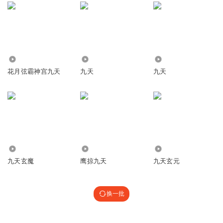
1673
69
1.69万
花月弦霸神宫九天
九天
九天
14.65万
169.51万
8.88万
九天玄魔
鹰掠九天
九天玄元
换一批