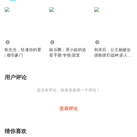
3864
4123
1.70万
欧先生，恰逢你的爱
娱乐圈：景小姐的追
和亲后，公主她被迫
| 都市豪门
星手册|专情|甜宠
拯救摆烂战神|多人精
品|穿越架空
用户评论
还没有评论，快来发表第一个评论！
发表评论
猜你喜欢