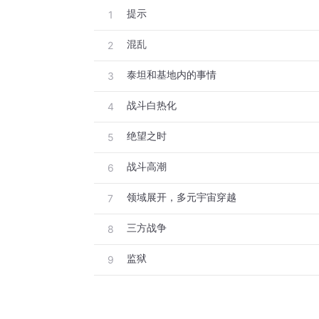
提示
1
混乱
2
泰坦和基地内的事情
3
战斗白热化
4
绝望之时
5
战斗高潮
6
领域展开，多元宇宙穿越
7
三方战争
8
监狱
9