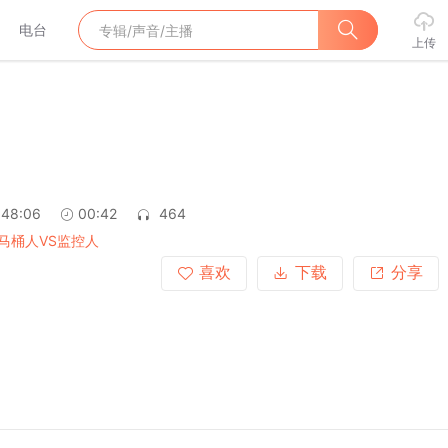
电台
上传
:48:06
00:42
464
马桶人VS监控人
喜欢
下载
分享