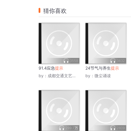
猜你喜欢
3558
3632
91.4应急
提示
24节气与养生
提示
by：
成都交通文艺广播
by：
微尘诵读
299.7万
2809