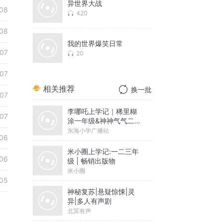
异世界大战
08
420
08
我的世界爆笑日常
07
20
07
相关推荐
换一批
07
李哪吒上学记｜稀里糊
07
涂一年级&神神气气二年
级
东海小学广播站
06
米小圈上学记:一二三年
06
级 | 畅销出版物
米小圈
05
神秘复苏|悬疑惊悚|灵
异|多人有声剧
北冥有声