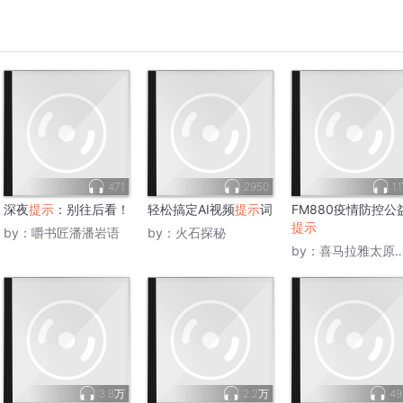
471
2950
1.
深夜
提示
：别往后看！
轻松搞定AI视频
提示
词
FM880疫情防控公
提示
by：
嚼书匠潘潘岩语
by：
火石探秘
by：
喜马拉雅太原营销商
3.8万
2.2万
49