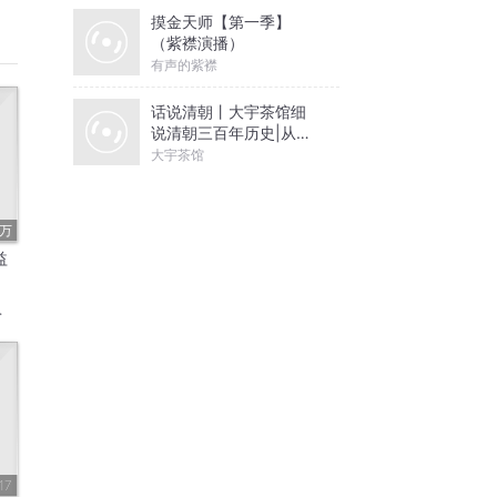
摸金天师【第一季】
（紫襟演播）
有声的紫襟
话说清朝丨大宇茶馆细
说清朝三百年历史|从努
尔哈赤到末代皇帝溥仪|
大宇茶馆
康熙雍正乾隆
1万
益
17