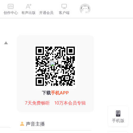
创作中心
有声出版
开通会员
客户端
下载
手机APP
7天免费畅听
10万本会员专辑
手机版
声音主播