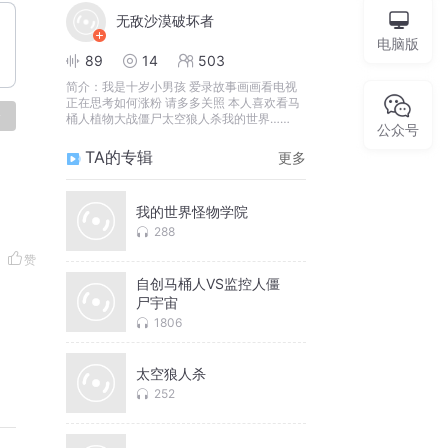
无敌沙漠破坏者
电脑版
89
14
503
简介：
我是十岁小男孩 爱录故事画画看电视
正在思考如何涨粉 请多多关照 本人喜欢看马
论
桶人植物大战僵尸太空狼人杀我的世界……
公众号
TA的专辑
更多
我的世界怪物学院
288
赞
自创马桶人VS监控人僵
尸宇宙
1806
太空狼人杀
252