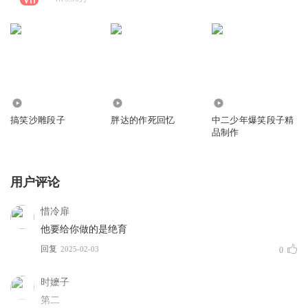
2137.74万
1783.45万
1076.73万
搞笑沙雕段子
胖达的作死回忆
中二少年爆笑段子精
品制作
用户评论
惜冷扉
他要给你做的是绝育
回复
2025-02-03
0
时嬷子
第二