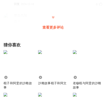
回复
2024-12-18
0
警告危险
第三
查看更多评论
回复
2024-12-23
0
管桃园的猴子
猜你喜欢
第一
回复
2024-08-23
0
3919.47万
1.21万
451.67万
棍子和阿雯的沙雕故
沙雕故事棍子和阿文
老穆棍与阿雯的沙雕
事
故事