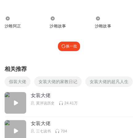
94.26万
6083.68万
63.31万
沙雕阿正
沙雕故事
沙雕故事
换一批
相关推荐
假装大佬
女装大佬的家教日记
女装大佬的超凡人生
女装大佬
莫洋说历史
24.41万
女装大佬
三七说书
704