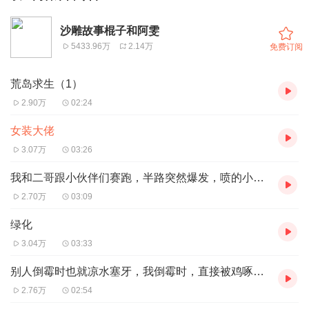
沙雕故事棍子和阿雯
5433.96万
2.14万
免费订阅
荒岛求生（1）
2.90万
02:24
女装大佬
3.07万
03:26
我和二哥跟小伙伴们赛跑，半路突然爆发，喷的小伙伴一脸懵
2.70万
03:09
绿化
3.04万
03:33
别人倒霉时也就凉水塞牙，我倒霉时，直接被鸡啄的下不了床
2.76万
02:54