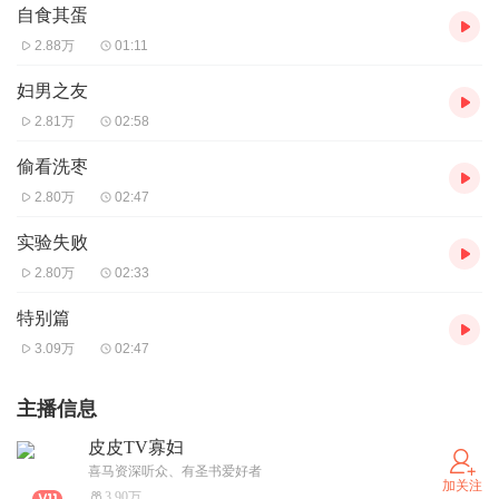
自食其蛋
2.88万
01:11
妇男之友
2.81万
02:58
偷看洗枣
2.80万
02:47
实验失败
2.80万
02:33
特别篇
3.09万
02:47
主播信息
皮皮TV寡妇
喜马资深听众、有圣书爱好者
加关注
3.90万