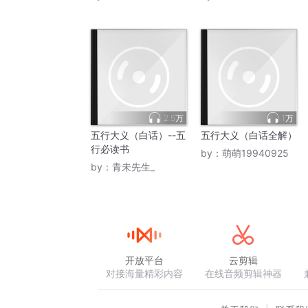
2.5万
1万
五行大义（白话）--五
五行大义（白话全解）
行必读书
by：
萌萌19940925
by：
青未先生_
开放平台
云剪辑
对接海量精彩内容
在线音频剪辑神器