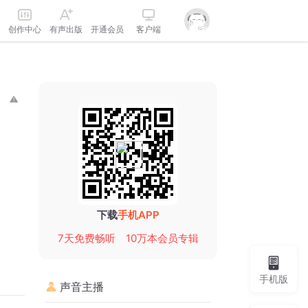
创作中心
有声出版
开通会员
客户端
下载
手机APP
7天免费畅听
10万本会员专辑
手机版
声音主播