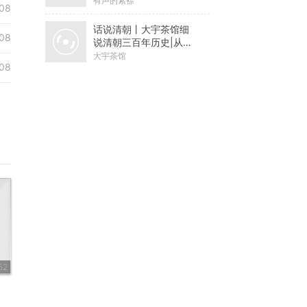
有声的紫襟
08
话说清朝丨大宇茶馆细
08
说清朝三百年历史|从努
尔哈赤到末代皇帝溥仪|
大宇茶馆
08
康熙雍正乾隆
52