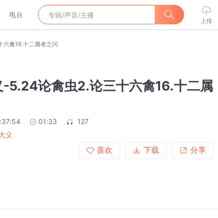
电台
上传
三十六禽16.十二属者之问
-5.24论禽虫2.论三十六禽16.十二属
:37:54
01:33
127
大义
喜欢
下载
分享