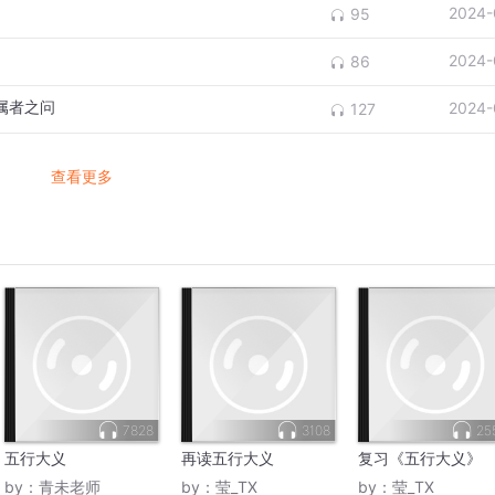
2024-
95
2024-
86
二属者之问
2024-
127
查看更多
7828
3108
25
五行大义
再读五行大义
复习《五行大义》
by：
青未老师
by：
莹_TX
by：
莹_TX