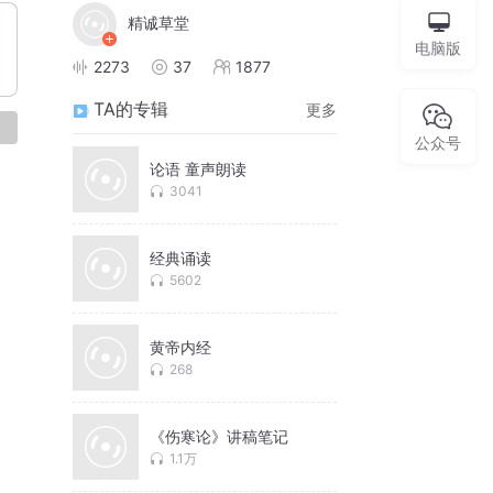
精诚草堂
电脑版
2273
37
1877
TA的专辑
更多
论
公众号
论语 童声朗读
3041
经典诵读
5602
黄帝内经
268
《伤寒论》讲稿笔记
1.1万