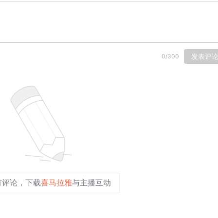
发表评
0
/
300
有评论，下载
喜马拉雅
与主播互动