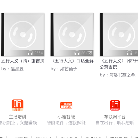
2554
36.8万
18
五行大义（隋）萧吉撰
《五行大义》白话全解
《五行大义》阳郡
公萧吉撰
by：
皛皛灥
by：
如艺仙子
by：
河洛书苑之希望祠
主播培训
小雅智能
车联网平台
兼职副业，兴趣赚钱
智能硬件，连接赋能
自在出行，听我想听