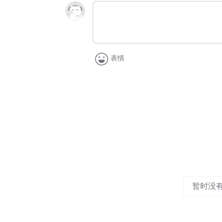
表情
暂时没