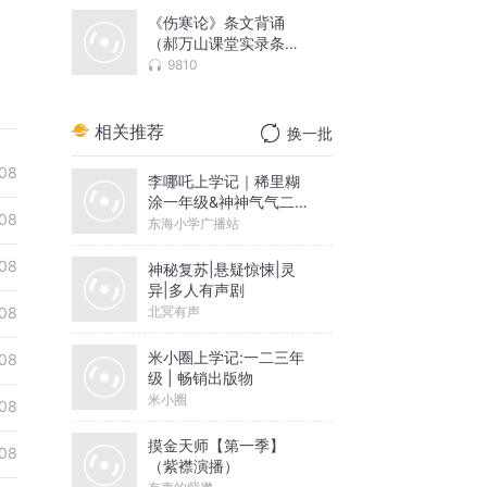
《伤寒论》条文背诵
（郝万山课堂实录条文
讲解顺序）
9810
相关推荐
换一批
08
李哪吒上学记｜稀里糊
涂一年级&神神气气二年
08
级
东海小学广播站
08
神秘复苏|悬疑惊悚|灵
异|多人有声剧
北冥有声
08
米小圈上学记:一二三年
08
级 | 畅销出版物
米小圈
08
摸金天师【第一季】
08
（紫襟演播）