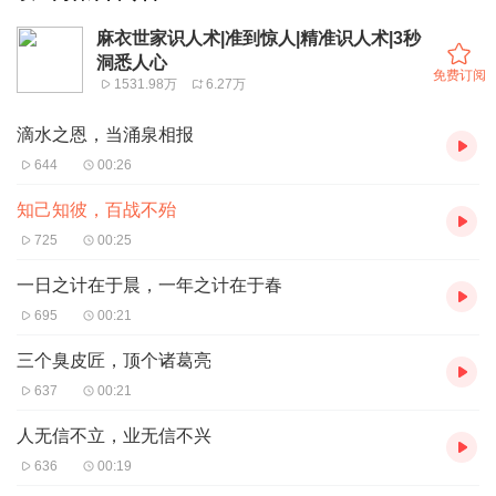
麻衣世家识人术|准到惊人|精准识人术|3秒
洞悉人心
免费订阅
1531.98万
6.27万
滴水之恩，当涌泉相报
644
00:26
知己知彼，百战不殆
725
00:25
一日之计在于晨，一年之计在于春
695
00:21
三个臭皮匠，顶个诸葛亮
637
00:21
人无信不立，业无信不兴
636
00:19