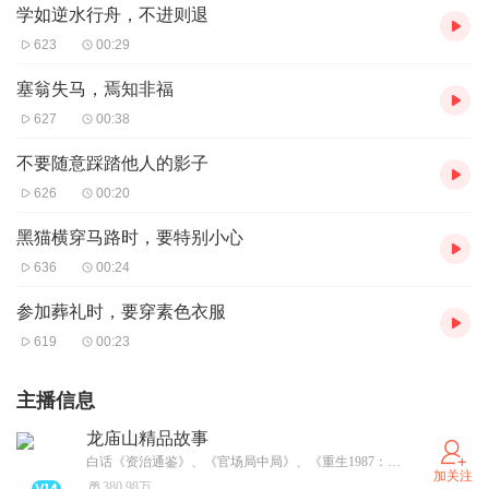
学如逆水行舟，不进则退
623
00:29
塞翁失马，焉知非福
627
00:38
不要随意踩踏他人的影子
626
00:20
黑猫横穿马路时，要特别小心
636
00:24
参加葬礼时，要穿素色衣服
619
00:23
主播信息
龙庙山精品故事
白话《资治通鉴》、《官场局中局》、《重生1987：开局迎取富豪姐姐》、《乡野小傻医》、火热上架啦，超级精彩的小说，快来听书，还有好礼相送！合作请私信！
加关注
380.98万