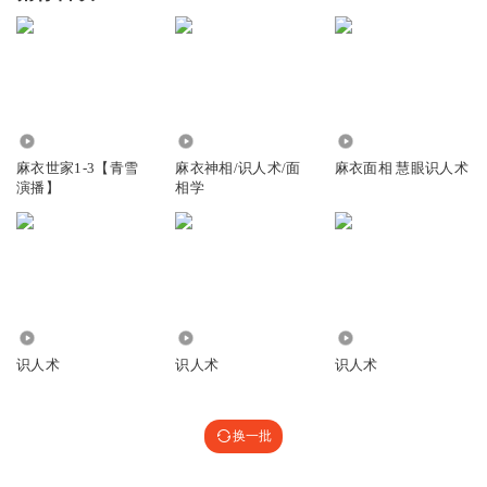
6748.16万
1.74万
448.81万
麻衣世家1-3【青雪
麻衣神相/识人术/面
麻衣面相 慧眼识人术
演播】
相学
6095
1544.24万
413
识人术
识人术
识人术
换一批