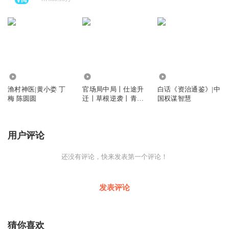
24.65万
1.52亿
1.05亿
渔村神医|黄小娄 丁
官场局中局丨仕途升
白话《资治通鉴》|中
梅 陈圆圆
迁丨草根逆袭丨青云
国权谋智慧
直上丨多人剧
用户评论
还没有评论，快来发表第一个评论！
发表评论
猜你喜欢