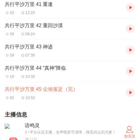
共行平沙万里 41 重逢
33
12:20
共行平沙万里 42 重回沙漠
38
09:24
共行平沙万里 43 神迹
39
07:36
共行平沙万里 44 “真神”降临
18
10:30
共行平沙万里 45 尘埃落定（完）
50
10:50
主播信息
语鸣灵
A+平台认证主播，全声线皆可演绎，很高兴认识大家！
加关注
1150