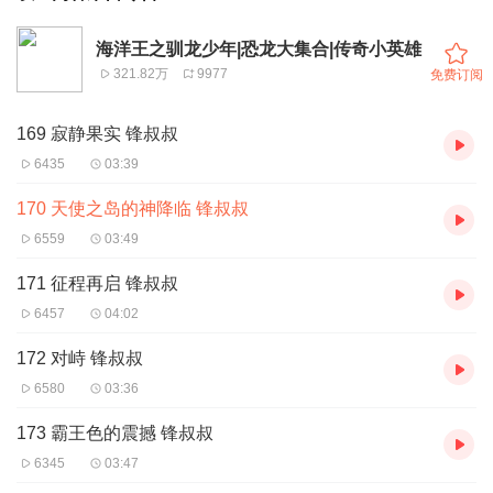
海洋王之驯龙少年|恐龙大集合|传奇小英雄
321.82万
9977
免费订阅
169 寂静果实 锋叔叔
6435
03:39
170 天使之岛的神降临 锋叔叔
6559
03:49
171 征程再启 锋叔叔
6457
04:02
172 对峙 锋叔叔
6580
03:36
173 霸王色的震撼 锋叔叔
6345
03:47