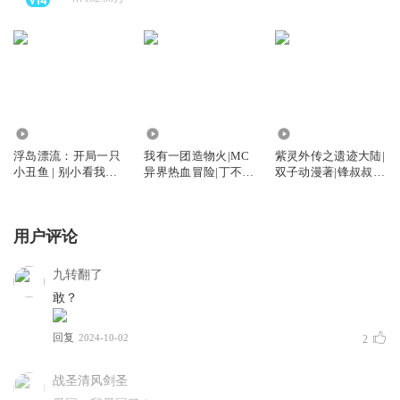
93.54万
1.35万
579.71万
浮岛漂流：开局一只
我有一团造物火|MC
紫灵外传之遗迹大陆|
小丑鱼 | 别小看我的
异界热血冒险|丁不凡
双子动漫著|锋叔叔演
鱼
系列
播
用户评论
九转翻了
敢？
回复
2024-10-02
2
战圣清风剑圣