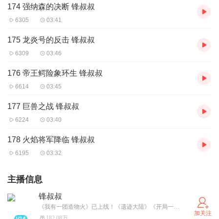
174 强纳森的决断 锋叔叔
6305
03:41
175 龙炎号的反击 锋叔叔
6309
03:46
176 帝王鳄险象环生 锋叔叔
6614
03:45
177 巨兽之战 锋叔叔
6224
03:40
178 火焰将军降临 锋叔叔
6195
03:32
主播信息
锋叔叔
《我有一团造物火》已上线！《遗迹大陆》《开局一只小丑鱼》更新中。武灵帝国/星空物语/紫灵大陆/海洋求生/魔法卡牌/综漫物语/吴有用等经典专辑必须要打卡哦！更多精彩故事，请关注并搜索“锋叔叔”。
加关注
182.08万