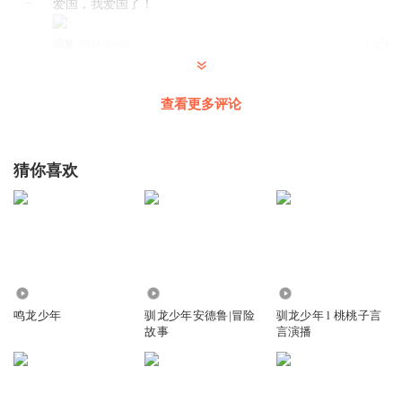
爱国，我爱国了！
回复
2024-10-08
1
卯卯的老大
查看更多评论
沙发
回复
2024-09-16
0
猜你喜欢
菊花剑酒
g
回复
2024-09-20
0
宇智波佐助z
1.95万
24.51万
346
沙发
鸣龙少年
驯龙少年安德鲁|冒险
驯龙少年 l 桃桃子言
回复
2024-09-16
0
故事
言演播