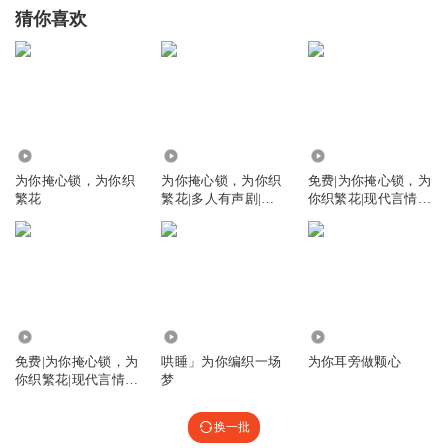
猜你喜欢
2371
1.16万
4444
为你掩心锁，为你织
为你掩心锁，为你织
免费|为你掩心锁，为
繁花
繁花|多人有声剧|豪
你织繁花|现代言情|
门虐恋
霸总|追妻火葬场
8915
9.49万
8213
免费|为你掩心锁，为
哄睡」为你编织一场
为你耳旁做颗心
你织繁花|现代言情|
梦
短篇|虐心|破镜重圆|
追妻火葬场
换一批