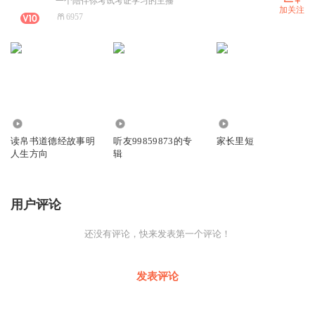
一个陪伴你考试考证学习的主播
加关注
6957
566
314
84
读帛书道德经故事明
听友99859873的专
家长里短
人生方向
辑
用户评论
还没有评论，快来发表第一个评论！
发表评论