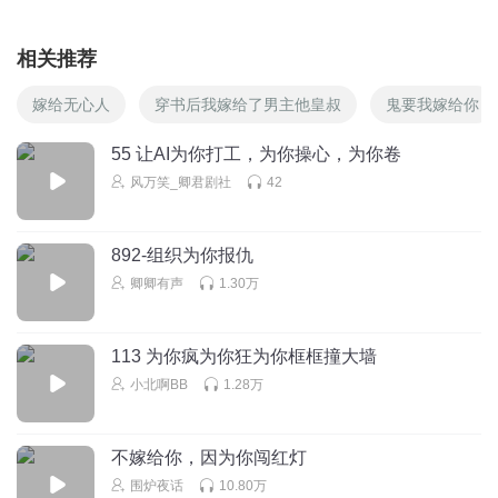
相关推荐
嫁给无心人
穿书后我嫁给了男主他皇叔
鬼要我嫁给你
55 让AI为你打工，为你操心，为你卷
风万笑_卿君剧社
42
892-组织为你报仇
卿卿有声
1.30万
113 为你疯为你狂为你框框撞大墙
小北啊BB
1.28万
不嫁给你，因为你闯红灯
围炉夜话
10.80万