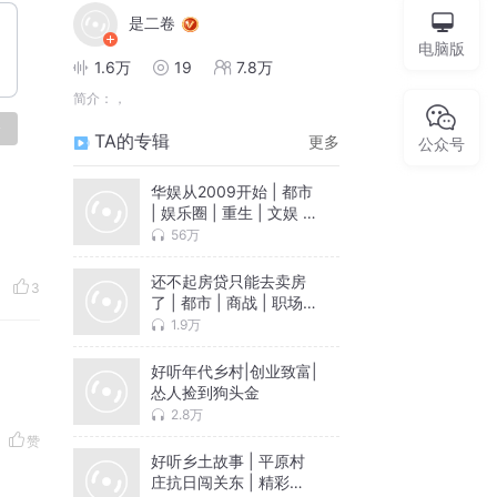
是二卷
电脑版
1.6万
19
7.8万
简介：
，
论
TA的专辑
更多
公众号
华娱从2009开始 | 都市
| 娱乐圈 | 重生 | 文娱 |
轻松 | 年代 | 爽文
56万
还不起房贷只能去卖房
3
了 | 都市 | 商战 | 职场 |
爽文 | 发家致富 | 职业
1.9万
文 | 逆袭
好听年代乡村|创业致富|
怂人捡到狗头金
2.8万
赞
好听乡土故事 | 平原村
庄抗日闯关东 | 精彩乡