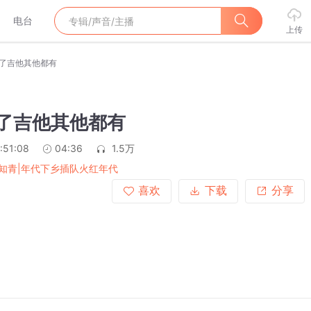
电台
上传
除了吉他其他都有
除了吉他其他都有
:51:08
04:36
1.5万
知青|年代下乡插队火红年代
喜欢
下载
分享