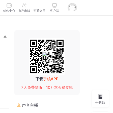
创作中心
有声出版
开通会员
客户端
下载
手机APP
7天免费畅听
10万本会员专辑
手机版
声音主播