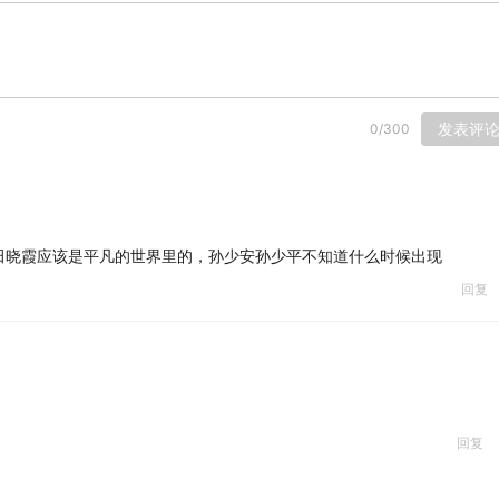
发表评
0
/
300
田晓霞应该是平凡的世界里的，孙少安孙少平不知道什么时候出现
回复
回复