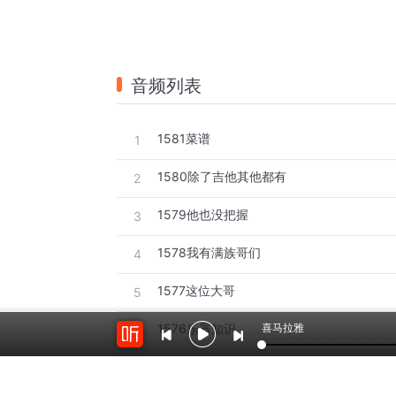
音频列表
1581菜谱
1
1580除了吉他其他都有
2
1579他也没把握
3
1578我有满族哥们
4
1577这位大哥
5
喜马拉雅
1576乐器知识
6
1575胡说什么呢
7