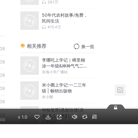
村
39.1万
50年代农村故事/免费，
民间生活
415.4万
相关推荐
换一批
09
李哪吒上学记｜稀里糊
09
涂一年级&神神气气二年
级
东海小学广播站
09
米小圈上学记:一二三年
09
级 | 畅销出版物
米小圈
09
神秘复苏|悬疑惊悚|灵
09
异|多人有声剧
x
1.0
:00
北冥有声
09
摸金天师【第一季】