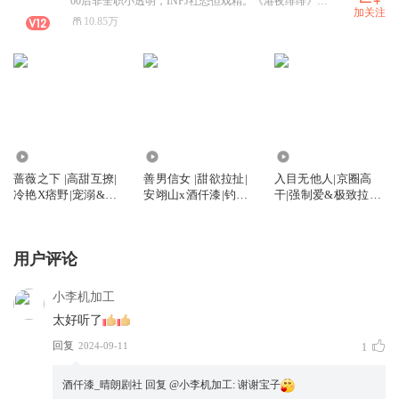
00后非全职小透明，INFJ社恐但戏精。《港夜绯绯》《入目无他人》《善男信女》好听！预告8 9 10月各有新书上架！
加关注
10.85万
67.22万
181.91万
712.23万
蔷薇之下 |高甜互撩|
善男信女 |甜欲拉扯|
入目无他人|京圈高
冷艳X痞野|宠溺&双
安翊山x酒仟漆|钓系x
干|强制爱&极致拉扯|
向救赎双洁HE|多人
醋王|双洁HE|高能反
江也酒仟漆|双洁HE|
有声剧
转|多人有声剧
年上|精品多人
用户评论
小李机加工
太好听了
回复
2024-09-11
1
酒仟漆_晴朗剧社
回复 @
小李机加工
:
谢谢宝子