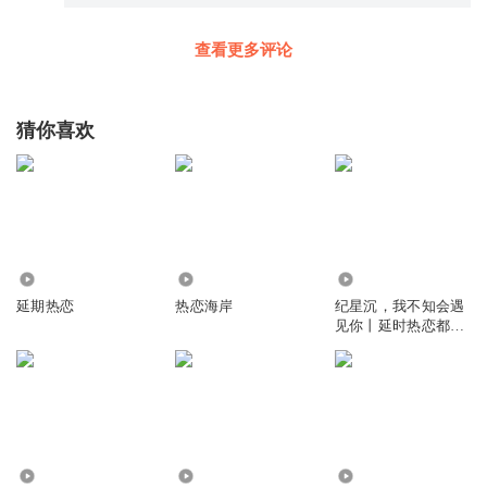
查看更多评论
猜你喜欢
2060
629
2.07万
延期热恋
热恋海岸
纪星沉，我不知会遇
见你丨延时热恋都市
校园青春师生恋
489.74万
1360
4871