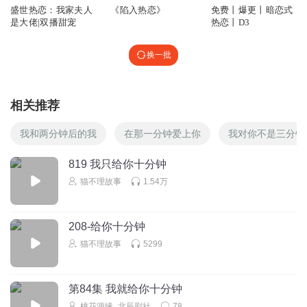
盛世热恋：我家夫人
《陷入热恋》
免费丨爆更丨暗恋式
是大佬|双播甜宠
热恋丨D3
换一批
相关推荐
我和两分钟后的我
在那一分钟爱上你
我对你不是三分钟
819 我只给你十分钟
猫不理故事
1.54万
208-给你十分钟
猫不理故事
5299
第84集 我就给你十分钟
桃花源缘_北辰剧社
78