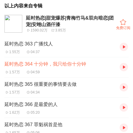
以上内容来自专辑
延时热恋|甜宠爆苏|青梅竹马&双向暗恋|团
宠|安翊山酒仟漆
免费订阅
1590.02万
3.85万
延时热恋 363 广播找人
1.55万
04:37
延时热恋 364 十分钟，我只给你十分钟
1.57万
04:59
延时热恋 365 很重要的事情要去做
1.57万
04:34
延时热恋 366 是最爱的人
1.62万
05:20
延时热恋 367 罪魁祸首是他
1.65万
05:06