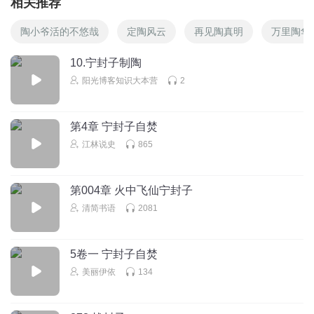
相关推荐
陶小爷活的不悠哉
定陶风云
再见陶真明
万里陶华
10.宁封子制陶
阳光博客知识大本营
2
第4章 宁封子自焚
江林说史
865
第004章 火中飞仙宁封子
清简书语
2081
5卷一 宁封子自焚
美丽伊依
134