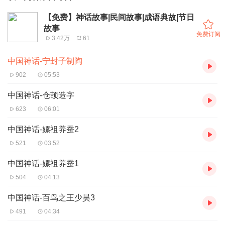
【免费】神话故事|民间故事|成语典故|节日
故事
免费订阅
3.42万
61
中国神话-宁封子制陶
902
05:53
中国神话-仓颉造字
623
06:01
中国神话-嫘祖养蚕2
521
03:52
中国神话-嫘祖养蚕1
504
04:13
中国神话-百鸟之王少昊3
491
04:34