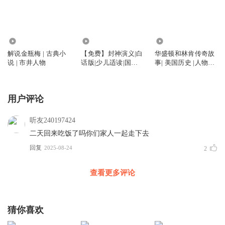
2.16万
10.81万
1.09万
解说金瓶梅 | 古典小
【免费】封神演义|白
华盛顿和林肯传奇故
说 | 市井人物
话版|少儿适读|国学
事| 美国历史 |人物传
经典
记
用户评论
听友240197424
二天回来吃饭了吗你们家人一起走下去
回复
2025-08-24
2
查看更多评论
猜你喜欢