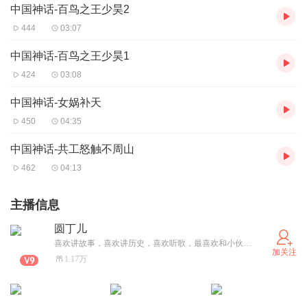
中国神话-百鸟之王少昊2
444
03:07
中国神话-百鸟之王少昊1
424
03:08
中国神话-女娲补天
450
04:35
中国神话-共工怒触不周山
462
04:13
主播信息
圆丁儿
喜欢讲故事，喜欢讲历史，喜欢听歌，最喜欢和小伙伴们一起合作完成一个作品。
加关注
1.17万