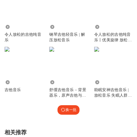
5601
46.80万
3.55万
令人放松的吉他纯音
钢琴吉他轻音乐 | 解
令人放松的吉他纯音
乐
压放松音乐
乐丨优美旋律 放松舒
缓
1.12万
7443
4734
吉他音乐
舒缓吉他音乐 – 背景
助眠安神吉他音乐 |
器乐，原声吉他与大
放松音乐 失眠人群必
自然声音， 放松音乐
听
收藏
换一批
相关推荐