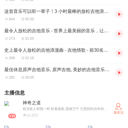
这首音乐可以听一辈子！3 小时最棒的放松吉他浪漫曲
644
55:30
最令人放松的吉他音乐 - 世界上最美丽的音乐，让你的心灵放松
273
31:05
史上最令人放松的吉他浪漫曲 - 吉他情歌 - 前30名吉他音乐
288
52:16
最佳休息原声吉他音乐, 原声吉他, 美妙的吉他音乐、安静的音乐、轻松的音乐
282
20:05
主播信息
神奇之道
有没有人和我一样 听着老歌 思绪万千 只想回到当年的自己。不怕音乐太好听，就怕歌词入了心，愿你们只听曲中意，不做曲中人！愿屏幕前的你，天黑有灯，下雨有伞，一路有良人相伴！
加关注
26.28万