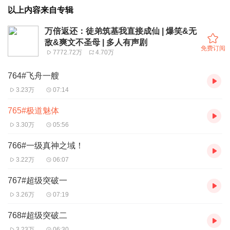
以上内容来自专辑
万倍返还：徒弟筑基我直接成仙 | 爆笑&无
敌&爽文不圣母 | 多人有声剧
免费订阅
7772.72万
4.70万
764#飞舟一艘
3.23万
07:14
765#极道魅体
3.30万
05:56
766#一级真神之域！
3.22万
06:07
767#超级突破一
3.26万
07:19
768#超级突破二
3.23万
06:30