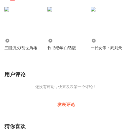
7755
2.59万
6188
三国演义l乱世枭雄
竹书纪年|白话版
一代女帝：武则天
用户评论
还没有评论，快来发表第一个评论！
发表评论
猜你喜欢