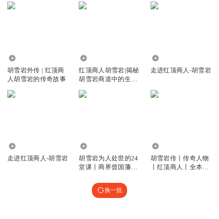
549.63万
2.82万
1946
胡雪岩外传 | 红顶商
红顶商人胡雪岩|揭秘
走进红顶商人-胡雪岩
人胡雪岩的传奇故事
胡雪岩商道中的生存
法则
2874
2.90万
1058
走进红顶商人-胡雪岩
胡雪岩为人处世的24
胡雪岩传丨传奇人物
堂课丨商界曾国藩丨
丨红顶商人丨全本免
红顶商人胡雪岩
费
换一批