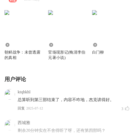
564.97万
6207
9787
朝鲜战争：未曾透露
官场现形记(晚清李伯
白门柳
的真相
元著小说)
用户评论
ktqhkhl
总算听到第三部结束了，内容不咋地，杰克讲得好。
回复
2025-07-12
3
西城雅
剩余20分钟实在不舍得听了呀，还有第四部吗？