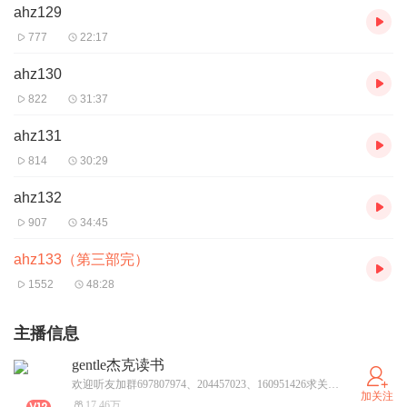
ahz129
777
22:17
ahz130
822
31:37
ahz131
814
30:29
ahz132
907
34:45
ahz133（第三部完）
1552
48:28
主播信息
gentle杰克读书
欢迎听友加群697807974、204457023、160951426求关注求支持求打赏！
加关注
17.46万