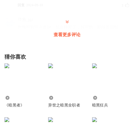
回复
2024-09-10
3
洋葱_jgz
昨晚听到三点多钟，就这样死了，好可惜。期待第四部
查看更多评论
回复
2024-09-07
3
口袋银河
猜你喜欢
到底还有没有第四部？欧墨尼得斯不是都挂了么
回复
2024-11-29
2
蓝田公主
回复 @
口袋银河
:
第四部与前三部没有任何关系。
5.51万
79.44万
2.27万
鎏蒗莮児_gj
《暗黑者》
异世之暗黑全职者
暗黑狂兵
少了一段，最后还有一段袁志邦跟罗飞的对话，而且欧墨尼
德斯的尸体也被盗了，主播都没有讲，差评！
回复
2026-08-03
2