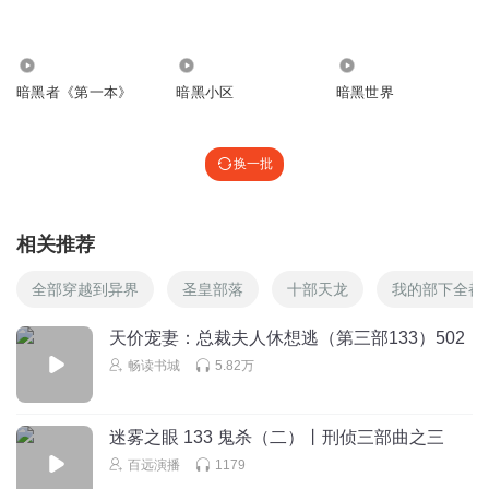
口袋银河
2024/11/18日，竟然还没有第四部的消息。怎么联系杰克老师
催更啊？
3244
6119
1681
回复
暗黑者《第一本》
暗黑小区
暗黑世界
2024-11-18
2
听友370489660
换一批
感谢杰克一路演播
回复
2024-09-19
2
相关推荐
蓝田公主
好可惜的欧陌尼得斯，多好的年轻人。
全部穿越到异界
圣皇部落
十部天龙
我的部下全都
回复
2025-01-09
1
天价宠妻：总裁夫人休想逃（第三部133）502
畅读书城
5.82万
155zlh578
可惜了欧莫尼德斯了
回复
2025-05-01
0
迷雾之眼 133 鬼杀（二）丨刑侦三部曲之三
百远演播
1179
蓝田公主
回复 @
155zlh578
:
我跟你一样，罗飞后面的表现太无聊