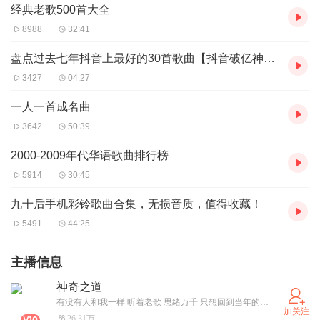
经典老歌500首大全
8988
32:41
盘点过去七年抖音上最好的30首歌曲【抖音破亿神曲】每个人都能跟着唱的歌曲
3427
04:27
一人一首成名曲
3642
50:39
2000-2009年代华语歌曲排行榜
5914
30:45
九十后手机彩铃歌曲合集，无损音质，值得收藏！
5491
44:25
主播信息
神奇之道
有没有人和我一样 听着老歌 思绪万千 只想回到当年的自己。不怕音乐太好听，就怕歌词入了心，愿你们只听曲中意，不做曲中人！愿屏幕前的你，天黑有灯，下雨有伞，一路有良人相伴！
加关注
26.31万