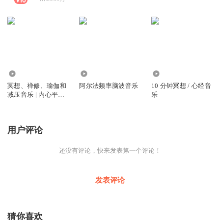
3.47万
8.14万
5645
冥想、禅修、瑜伽和
阿尔法频率脑波音乐
10 分钟冥想 / 心经音
减压音乐 | 内心平静
乐
的声音
用户评论
还没有评论，快来发表第一个评论！
发表评论
猜你喜欢