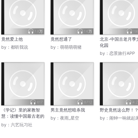
1.8万
1.6万
19
竟然爱上他
竟然想通了
北京-中国古老月季
化园
by：
都听我说
by：
萌萌萌萌猪
by：
恋景旅行APP
617
8712
4.
《学记》里的家教智
男主竟然想暗杀我
野史竟然这么野！
慧：读懂中国最古老的
by：
夜雨_星空
by：
闹钟一响就起
教育经
by：
六艺玩习社