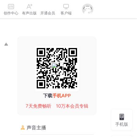
创作中心
有声出版
开通会员
客户端
下载
手机APP
7天免费畅听
10万本会员专辑
手机版
声音主播