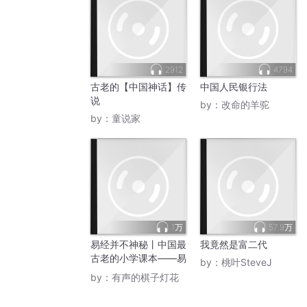
2912
4794
古老的【中国神话】传
中国人民银行法
说
by：
改命的羊驼
by：
童说家
1万
57.9万
易经并不神秘丨中国最
我竟然是富二代
古老的小学课本——易
by：
桃叶SteveJ
经
by：
有声的棋子灯花