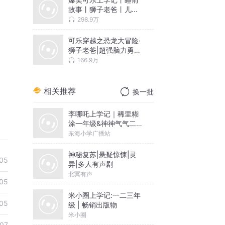
故事丨狮子老爸丨儿童
成长故事
298.9万
可乐穿越之恐龙大冒险·
狮子老爸|超强脑力勇闯
白垩纪
166.9万
相关推荐
换一批
李哪吒上学记｜稀里糊
涂一年级&神神气气二年
级
东海小学广播站
神秘复苏|悬疑惊悚|灵
05
异|多人有声剧
北冥有声
05
米小圈上学记:一二三年
05
级 | 畅销出版物
米小圈
07