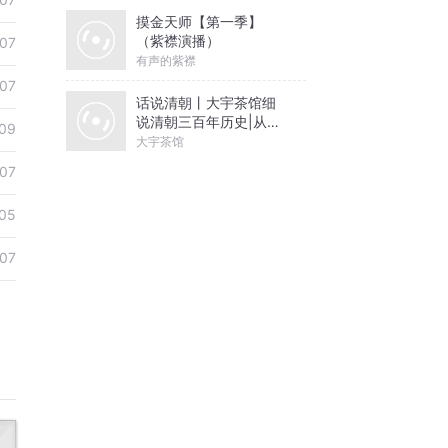
摸金天师【第一季】
（紫襟演播）
07
有声的紫襟
07
话说清朝丨大宇茶馆细
说清朝三百年历史|从努
09
尔哈赤到末代皇帝溥仪|
大宇茶馆
康熙雍正乾隆
07
05
07