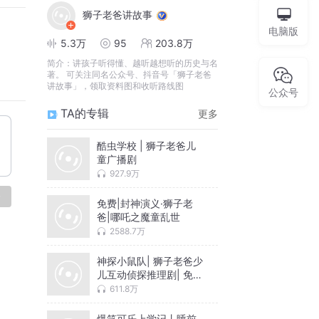
狮子老爸讲故事
电脑版
5.3万
95
203.8万
简介：
讲孩子听得懂、越听越想听的历史与名
著。 可关注同名公众号、抖音号「狮子老爸
讲故事」，领取资料图和收听路线图
公众号
TA的专辑
更多
酷虫学校 | 狮子老爸儿
童广播剧
927.9万
论
免费|封神演义·狮子老
爸|哪吒之魔童乱世
2588.7万
神探小鼠队| 狮子老爸少
儿互动侦探推理剧| 免费
版
611.8万
爆笑可乐上学记丨睡前