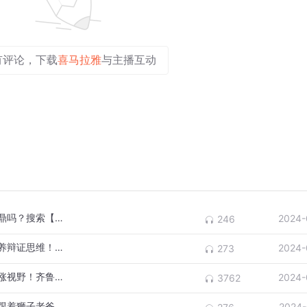
有评论，下载
喜马拉雅
与主播互动
为什么秦始皇叫嬴政？项羽真的能扛起千斤鼎吗？搜索【狮子老爸楚汉争霸】寻找答案吧！
2024-
246
听【狮子老爸楚汉争霸】读懂中国历史！培养辩证思维！做豁达少年！
2024-
273
狮子老爸亲自带队，暑期不废妈，轻松甩娃涨视野！齐鲁、泰山、西安、新加坡深度游！
2024-
3762
可乐诗词第六季【八年级】惊喜上线！快来跟着狮子老爸一起学习爆笑语文课吧!
2024-