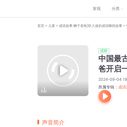
发现
分类
>
>
>
首页
儿童
成语故事·狮子老爸|听入迷的成语睡前故事
中国最
爸开启一
2024-09-04 19
所属专辑：
成语
声音简介