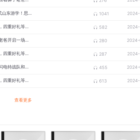
276
狮子老爸邀你登临“泰山之巅”，来一场沉浸式山东游学！思辨山东为什么不出皇帝！
2024-
1041
狮子老爸陪你欢度国庆！十一福利重磅来袭，四重好礼等你来领！
2024-
582
中国最古老的银行竟然是寺庙？国庆和狮子老爸开启一场财商思辨课 现在报名有好礼!
2024-
280
狮子老爸陪你欢度国庆！十一福利重磅来袭，四重好礼等你来领！
2024-
287
山海经里最凶猛的异兽竟然是它？快来加入闪电特战队和可乐一起打败异兽吧！
2024-
455
狮子老爸陪你欢度国庆！十一福利重磅来袭，四重好礼等你来领！
2024-
613
查看更多