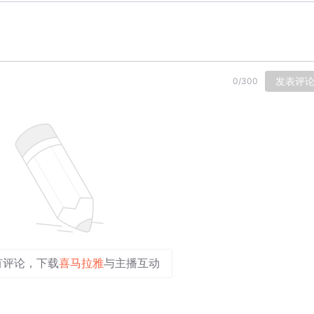
发表评
0
/
300
有评论，下载
喜马拉雅
与主播互动