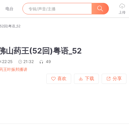
电台
上传
2回)粤语_52
佛山药王(52回)粤语_52
:22:25
21:32
49
药王叶振邦播讲
喜欢
下载
分享