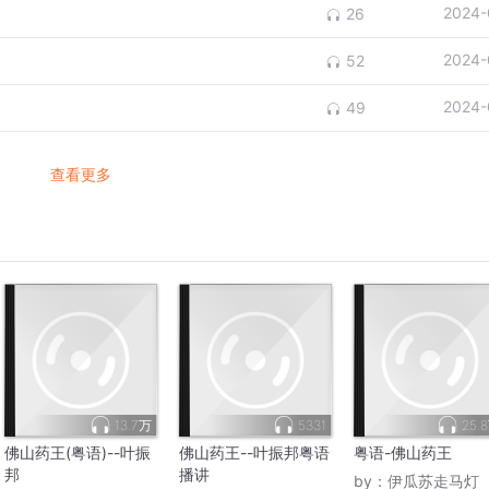
2024-
26
2024-
52
2024-
49
查看更多
13.7万
5331
25.
佛山药王(粤语)--叶振
佛山药王--叶振邦粤语
粤语-佛山药王
邦
播讲
by：
伊瓜苏走马灯