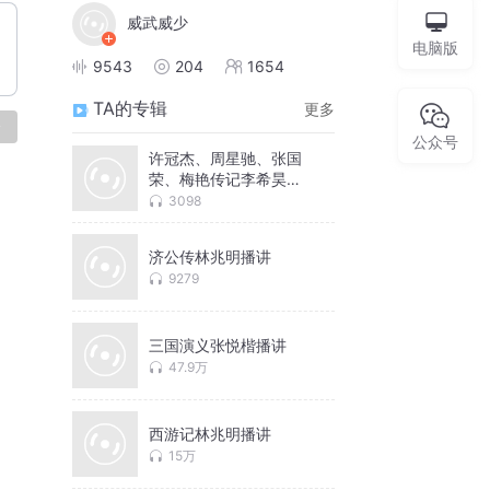
威武威少
电脑版
9543
204
1654
TA的专辑
更多
论
公众号
许冠杰、周星驰、张国
荣、梅艳传记李希昊、
梁皓明播讲
3098
济公传林兆明播讲
9279
三国演义张悦楷播讲
47.9万
西游记林兆明播讲
15万