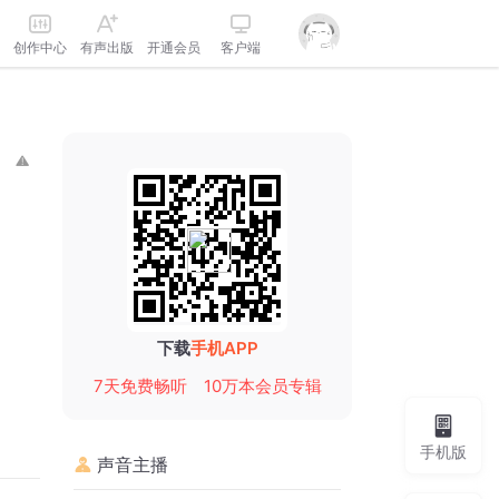
创作中心
有声出版
开通会员
客户端
下载
手机APP
7天免费畅听
10万本会员专辑
手机版
声音主播