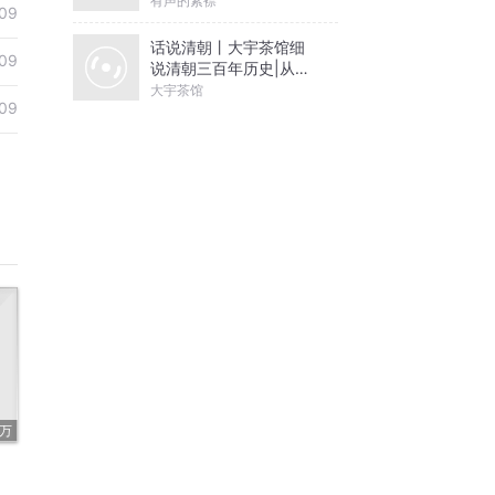
有声的紫襟
09
话说清朝丨大宇茶馆细
09
说清朝三百年历史|从努
尔哈赤到末代皇帝溥仪|
大宇茶馆
09
康熙雍正乾隆
8万