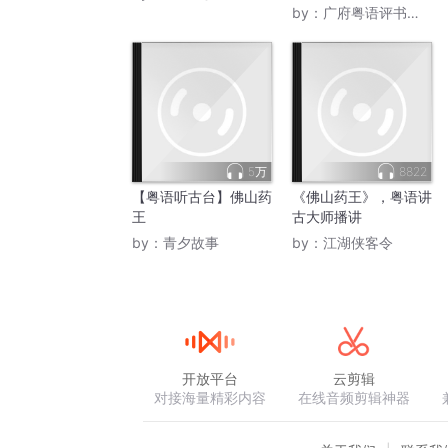
by：
广府粤语评书大合集
5万
8822
【粤语听古台】佛山药
《佛山药王》，粤语讲
王
古大师播讲
by：
青夕故事
by：
江湖侠客令
开放平台
云剪辑
对接海量精彩内容
在线音频剪辑神器