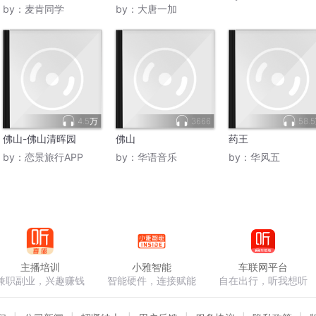
by：
麦肯同学
by：
大唐一加
4.5万
3666
58.
佛山-佛山清晖园
佛山
药王
by：
恋景旅行APP
by：
华语音乐
by：
华风五
主播培训
小雅智能
车联网平台
兼职副业，兴趣赚钱
智能硬件，连接赋能
自在出行，听我想听