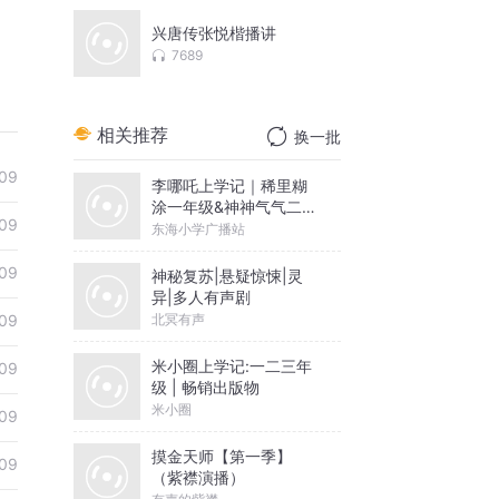
兴唐传张悦楷播讲
7689
相关推荐
换一批
09
李哪吒上学记｜稀里糊
涂一年级&神神气气二年
09
级
东海小学广播站
09
神秘复苏|悬疑惊悚|灵
异|多人有声剧
北冥有声
09
米小圈上学记:一二三年
09
级 | 畅销出版物
米小圈
09
摸金天师【第一季】
09
（紫襟演播）