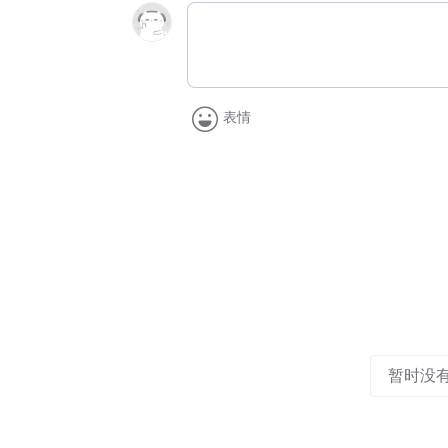
表情
暂时没