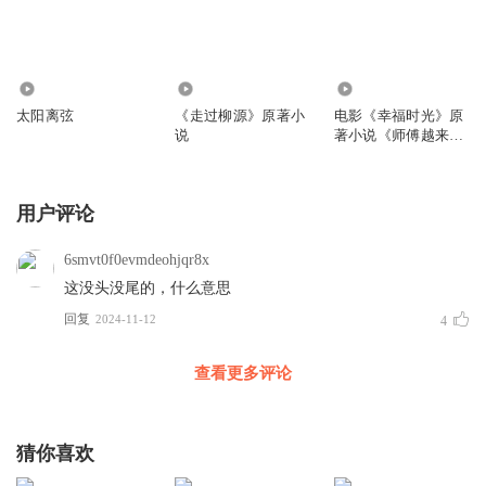
75
605
0
太阳离弦
《走过柳源》原著小
电影《幸福时光》原
说
著小说《师傅越来越
幽默》
用户评论
6smvt0f0evmdeohjqr8x
这没头没尾的，什么意思
回复
2024-11-12
4
查看更多评论
猜你喜欢