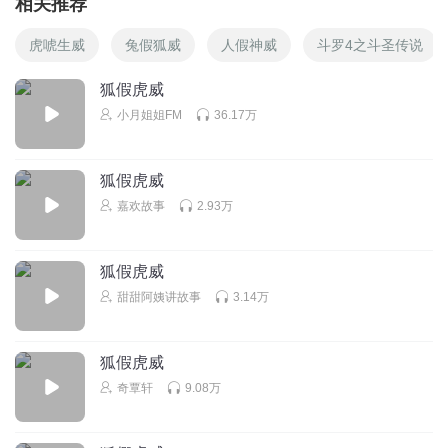
相关推荐
虎唬生威
兔假狐威
人假神威
斗罗4之斗圣传说
狐假虎威
小月姐姐FM
36.17万
狐假虎威
嘉欢故事
2.93万
狐假虎威
甜甜阿姨讲故事
3.14万
狐假虎威
奇覃轩
9.08万