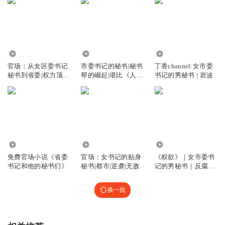
1244.10万
46.22万
3.26万
官场：从女区委书记
市委书记的秘书|秘书
丁香channel:女市委
秘书到省委|权力顶
帮的崛起|堪比《人民
书记的男秘书 | 岩波
峰|龙庙山领衔
的名义》秘书支线
28.87万
90.79万
208.80万
免费官场小说《省委
官场：女书记的贴身
《权欲》｜女市委书
书记和他的秘书们》
秘书|都市|逆袭|无敌
记的男秘书｜反腐小
说｜官场
换一批