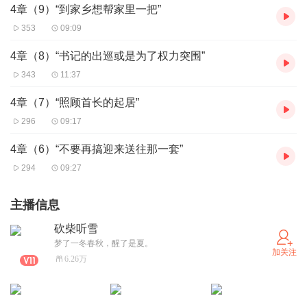
4章（9）“到家乡想帮家里一把”
353
09:09
4章（8）“书记的出巡或是为了权力突围”
343
11:37
4章（7）“照顾首长的起居”
296
09:17
4章（6）“不要再搞迎来送往那一套”
294
09:27
主播信息
砍柴听雪
梦了一冬春秋，醒了是夏。
加关注
6.26万