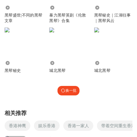
的。就分享一下。。
3218
2536
6.11万
黑帮盛世|不同的黑帮
暴力黑帮英剧《伦敦
黑帮秘史｜江湖往事
文章
黑帮》合集
｜黑帮风云
天天_2c2
怎么感觉没讲完啊，现在陈伯怎么样了
回复
2025-06-25
4
巴渝老姜
3428
4.56万
39.73万
封面是青年陈朗，这是杨受成和陆小曼两口子
黑帮秘史
城北黑帮
城北黑帮
回复
2024-09-06
1
换一批
天天_2c2
还没播完啊
回复
2025-06-25
1
相关推荐
听友233979660
香港神鹰
娱乐香港
香港一家人
带着空间重生香港
风水轮流转