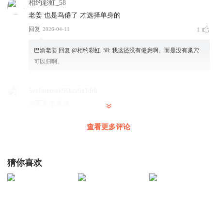
相约彩虹_58
老姜 也是鸟倦了 才选择单身的
回复
2026-04-11
1
巴渝老姜
回复 @
相约彩虹_58
:
我这还没有倦怠啊。而是没有巢穴
可以归啊。
3vs1mnomk96kcz9u1drb
封面是李嘉诚。
回复
2025-04-29
1
查看更多评论
巴渝老姜
回复 @
3vs1mnomk96kcz9u1drb
:
啊对，我的错。
猜你喜欢
枭斯基
老姜博学多才
回复
2024-09-06
1
巴渝老姜
回复 @
枭斯基
:
不敢当，其实我们可以分析出来一些问题