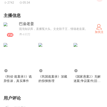
2742
05:34
主播信息
巴渝老姜
混沌知识库，直播冤大头。文史段子王，情场老韭菜。
加关注
4.03万
318.51万
76.04万
467.75万
《刑侦·诡案录3》诡
《民国诡案录》深藏
《国家悬案2》无解
异怪谈，真实事件
的惊悚推理
迷案|争议案件|旧案
新解
用户评论