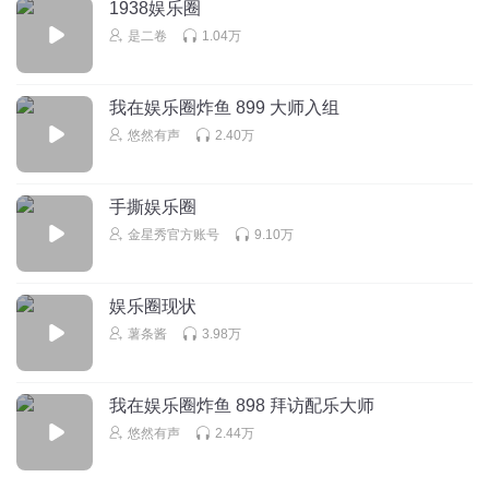
1938娱乐圈
回复
2025-02-03
1
是二卷
1.04万
我在娱乐圈炸鱼 899 大师入组
悠然有声
2.40万
手撕娱乐圈
金星秀官方账号
9.10万
娱乐圈现状
薯条酱
3.98万
我在娱乐圈炸鱼 898 拜访配乐大师
悠然有声
2.44万