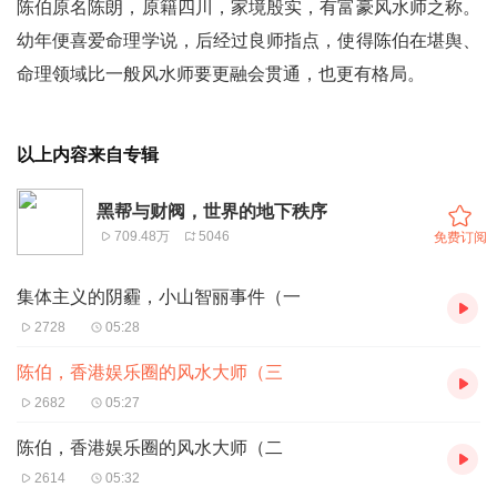
陈伯原名陈朗，原籍四川，家境殷实，有富豪风水师之称。
幼年便喜爱命理学说，后经过良师指点，使得陈伯在堪舆、
命理领域比一般风水师要更融会贯通，也更有格局。
以上内容来自专辑
黑帮与财阀，世界的地下秩序
709.48万
5046
免费订阅
集体主义的阴霾，小山智丽事件（一
2728
05:28
陈伯，香港娱乐圈的风水大师（三
2682
05:27
陈伯，香港娱乐圈的风水大师（二
2614
05:32