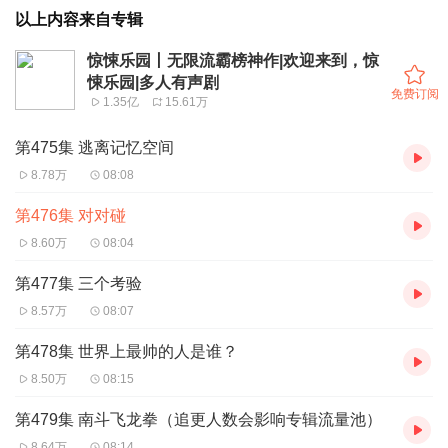
以上内容来自专辑
惊悚乐园丨无限流霸榜神作|欢迎来到，惊
悚乐园|多人有声剧
免费订阅
1.35亿
15.61万
第475集 逃离记忆空间
8.78万
08:08
第476集 对对碰
8.60万
08:04
第477集 三个考验
8.57万
08:07
第478集 世界上最帅的人是谁？
8.50万
08:15
第479集 南斗飞龙拳（追更人数会影响专辑流量池）
8.64万
08:14