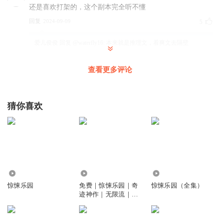
还是喜欢打架的，这个副本完全听不懂
回复
2024-09-09
5
爱儿俊俊
回复 @
waterfly16
:
本来就是推理文，看爽文去隔壁
查看更多评论
只记共你当年
www.baidu.com
回复
2026-04-24
3
猜你喜欢
瞬晞夜昀
回复
2024-09-19
2
1.16亿
84.69万
38.86万
爱吃西瓜的克洛格
惊悚乐园
免费｜惊悚乐园｜奇
惊悚乐园（全集）
血腥玛丽，快玩这个
迹神作｜无限流｜悬
回复
2026-06-14
1
疑｜系统｜Ai