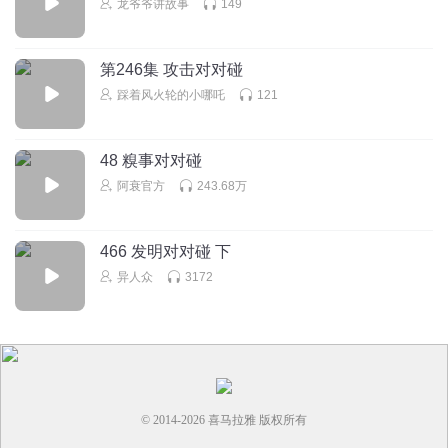
龙爷爷讲故事
149
回复
2025-05-17
0
第246集 攻击对对碰
踩着风火轮的小哪吒
121
48 糗事对对碰
阿衰官方
243.68万
466 发明对对碰 下
异人众
3172
© 2014-
2026
喜马拉雅 版权所有