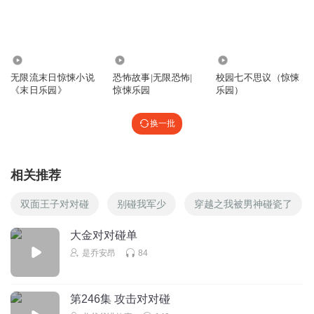
老牛逼猫师傅
敲门必死
回复
2025-12-16
1
2017
2.68万
8943
无限流末日惊悚小说
恐怖故事|无限恐怖|
校园七不思议（惊悚
空谷莎离离
《末日乐园》
惊悚乐园
乐园）
是不是断更
回复
2026-02-28
0
换一批
听友500425974
9
相关推荐
回复
2025-10-18
0
双面王子对对碰
别碰我军少
穿越之我被男神碰瓷了
拾风客浩然
大金对对碰单
(σﾟ∀ﾟ)σ⁶⁶⁶⁶⁶⁶⁶⁶⁶⁶
是乔安昂
84
回复
2025-04-23
0
眼镜想望远
第246集 攻击对对碰