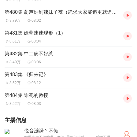
第480集 葫芦娃到辣妹子辣（跪求大家能追更就追更！别养）
8.79万
08:02
第481集 妖孽速速现形（1）
8.61万
08:04
第482集 中二病不好惹
8.49万
08:06
第483集 《归来记》
8.52万
08:12
第484集 诈死的教授
8.52万
08:03
主播信息
悦音涟漪丶不倾