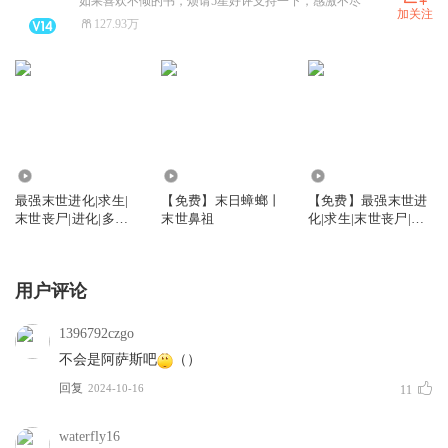
如果喜欢不倾的书，烦请5星好评支持一下，感激不尽
加关注
127.93万
872.87万
105.66万
19.69万
最强末世进化|求生|
【免费】末日蟑螂丨
【免费】最强末世进
末世丧尸|进化|多人
末世鼻祖
化|求生|末世丧尸|进
有声剧
化|多人有声剧
用户评论
1396792czgo
不会是阿萨斯吧
（）
回复
2024-10-16
11
waterfly16