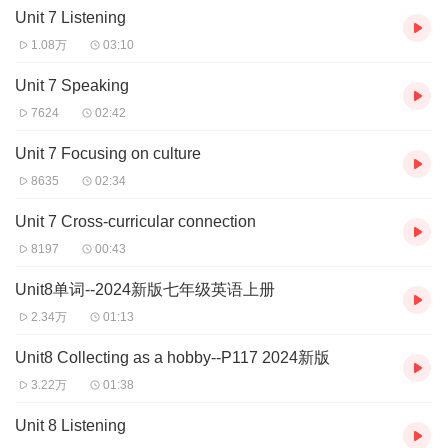
Unit 7 Listening
1.08万
03:10
Unit 7 Speaking
7624
02:42
Unit 7 Focusing on culture
8635
02:34
Unit 7 Cross-curricular connection
8197
00:43
Unit8单词--2024新版七年级英语上册
2.34万
01:13
Unit8 Collecting as a hobby--P117 2024新版
3.22万
01:38
Unit 8 Listening