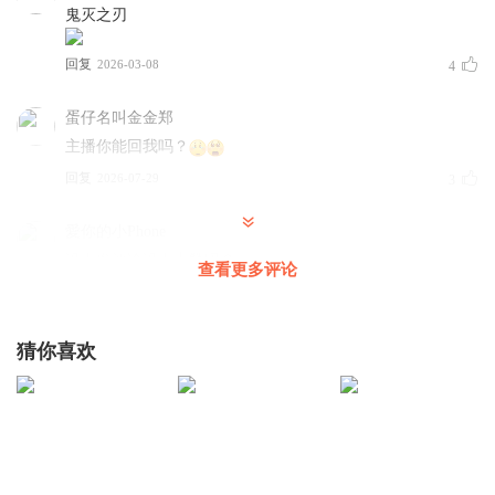
鬼灭之刃
回复
2026-03-08
4
蛋仔名叫金金郑
主播你能回我吗？
回复
2026-07-29
3
愛你的小Phone
没人发评论没人点赞吗？
查看更多评论
回复
2025-08-09
2
愛你的小Phone
猜你喜欢
好听
回复
2025-08-09
2
___欣欣___
回复 @
愛你的小Phone
:
都学到Unit7 了，优秀