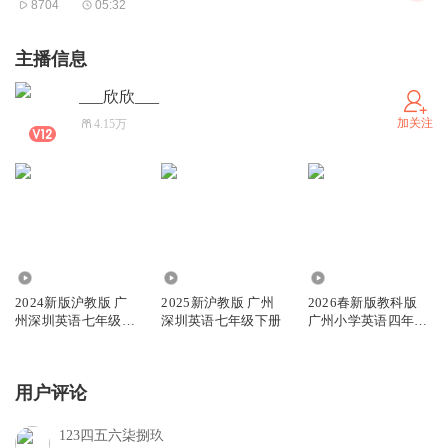
8704
05:32
主播信息
___欣欣___
加关注
4.15万
86.86万
149.12万
73.48万
2024新版沪教版 广
2025新沪教版 广州
2026春新版教科版
州深圳英语七年级上
深圳英语七年级下册
广州小学英语四年级
册
下册
用户评论
123四五六柒捌玖