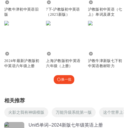
2496
2.29万
3378
大秦宣太后
沪教牛津初中英语旧
7下-沪教版初中英语
沪教版初中英语（七
第一个单词读错了
版
（2025新版）
上）单词及课文
回复
2026-01-12
1
大秦宣太后
回复 @
大秦宣太后
:
自己看一下
蛋仔名叫金金郑
1.04万
1.35万
30.85万
嘻嘻嘻嘻嘻嘻嘻
2024年最新沪教版初
上海沪教版初中英语
沪教牛津新版七下初
中英语六年级上册
六年级（上册）
中英语教材听力
回复
2026-07-29
0
换一批
蛋仔名叫金金郑
蹭蹭蹭蹭蹭
回复
2026-07-29
0
相关推荐
蛋仔名叫金金郑
火影之我有神级模版
万能升级系统第一版
这个世界上不
啦啦啦啦啦啦啦，啦啦啦啦啦啦啦
开心❤️
Unit5单词--2024新版七年级英语上册
回复
2026-07-29
0