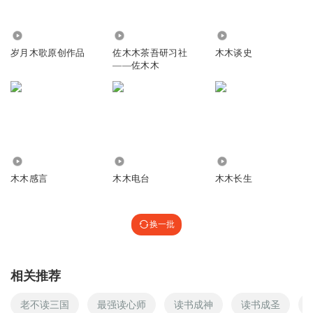
2799
718
9398
岁月木歌原创作品
佐木木茶吾研习社
木木谈史
——佐木木
660
2704
1899
木木感言
木木电台
木木长生
换一批
相关推荐
老不读三国
最强读心师
读书成神
读书成圣