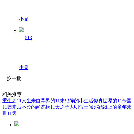
小品
613
小品
换一批
相关推荐
重生之11人生
来自异界的11
朱纪陈的小生活
修真世界的11帝国
11归来后
不公的起跑线
11天之子
大明帝王佩
起跑线上的童年
末
世11天