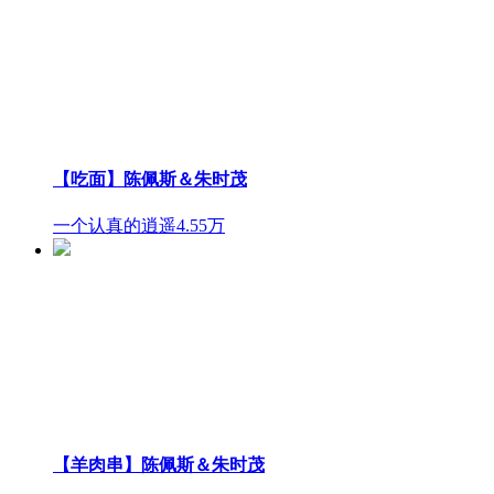
【吃面】陈佩斯＆朱时茂
一个认真的逍遥
4.55万
【羊肉串】陈佩斯＆朱时茂