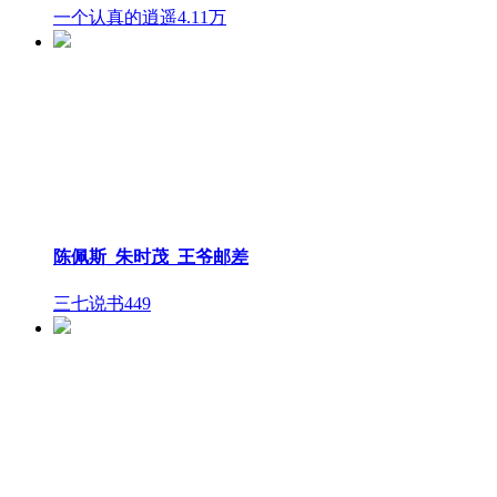
一个认真的逍遥
4.11万
陈佩斯_朱时茂_王爷邮差
三七说书
449