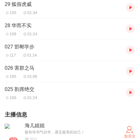
29 狐假虎威
150
01:34
28 华而不实
109
01:24
027 邯郸学步
117
01:14
026 害群之马
105
01:06
025 割席绝交
100
01:24
主播信息
海儿姐姐
腹有诗书气自华，遇见最美的自己！
加关注
7053