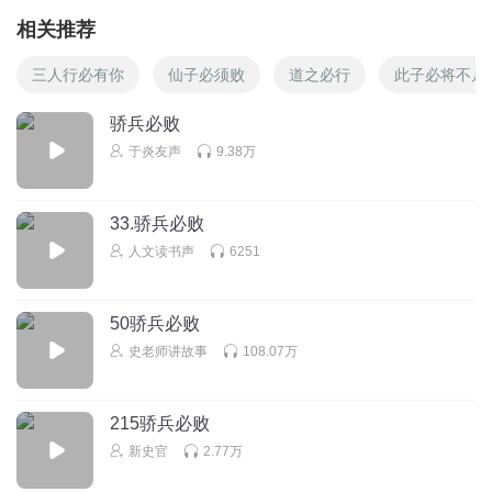
相关推荐
三人行必有你
仙子必须败
道之必行
此子必将不凡
骄兵必败
于炎友声
9.38万
33.骄兵必败
人文读书声
6251
50骄兵必败
史老师讲故事
108.07万
215骄兵必败
新史官
2.77万