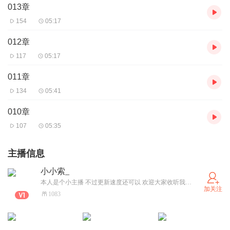
013章
154
05:17
012章
117
05:17
011章
134
05:41
010章
107
05:35
主播信息
小小索_
本人是个小主播 不过更新速度还可以 欢迎大家收听我的专辑
加关注
1083