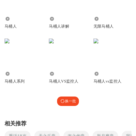
1.84万
2917
1.46万
马桶人
马桶人讲解
无限马桶人
493.16万
1050.19万
76.69万
马桶人系列
马桶人VS监控人
马桶人vs监控人
换一批
相关推荐
重活18岁
天之乐章
海之华章
新月魔章
我和