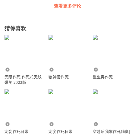
查看更多评论
猜你喜欢
68.25万
1605
4076
无限作死|作死式无线
狼神爱作死
重生再作死
爆笑|2022版
11.71万
7.12万
1.08万
宠妾作死日常
宠妾作死日常
穿越后我靠作死躺赢|