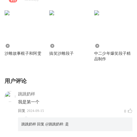
5435.28万
2137.95万
1077.14万
沙雕故事棍子和阿雯
搞笑沙雕段子
中二少年爆笑段子精
品制作
用户评论
跳跳奶样
我是第一个
回复
2024-09-15
0
跳跳奶样
回复 @
跳跳奶样
:
是