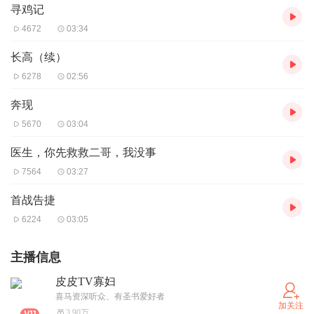
寻鸡记
4672
03:34
长高（续）
6278
02:56
奔现
5670
03:04
医生，你先救救二哥，我没事
7564
03:27
首战告捷
6224
03:05
主播信息
皮皮TV寡妇
喜马资深听众、有圣书爱好者
加关注
3.90万