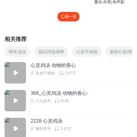
重生|作死|有声剧
换一批
相关推荐
明水汤汤
我以鸡汤成神
心灵不鸡汤
那些心灵鸡汤
心灵鸡汤 动物的善心
皮皮TV寡妇
2.67万
368_心灵鸡汤 动物的善心-
三七说书
8146
2228 心灵鸡汤
酷匠听书
5.41万