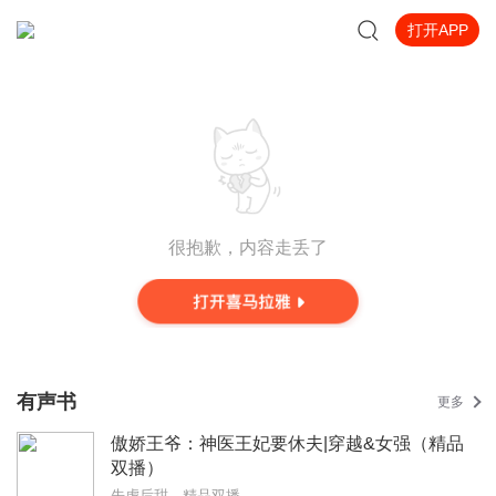
打开APP
很抱歉，内容走丢了
有声书
更多
傲娇王爷：神医王妃要休夫|穿越&女强（精品
双播）
先虐后甜，精品双播