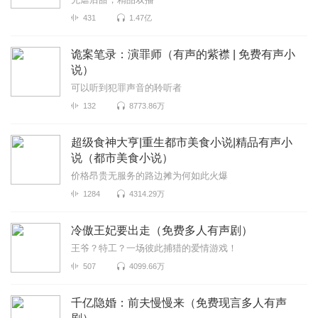
431
1.47亿
诡案笔录：演罪师（有声的紫襟 | 免费有声小
说）
可以听到犯罪声音的聆听者
132
8773.86万
超级食神大亨|重生都市美食小说|精品有声小
说（都市美食小说）
价格昂贵无服务的路边摊为何如此火爆
1284
4314.29万
冷傲王妃要出走（免费多人有声剧）
王爷？特工？一场彼此捕猎的爱情游戏！
507
4099.66万
千亿隐婚：前夫慢慢来（免费现言多人有声