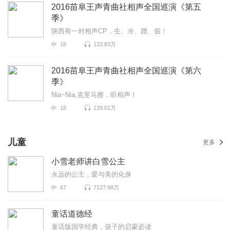
2016苗阜王声青曲社相声全国巡演《第五
季》
陕西有一对相声CP，生、冷、蹭、倔！
18
133.83万
2016苗阜王声青曲社相声全国巡演《第六
季》
Nia~Nia,克里马擦，听相声！
18
139.01万
儿童
更多
小雪老师讲白雪公主
永远的公主，爱与美的化身
67
7127.98万
童话道德经
童话版国学经典，孩子的启蒙必读