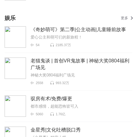
娱乐
更多
《奇妙萌可》第二季|公主动画|儿童睡前故事
爱心公主和萌可们的新旅程！
54
2185.37万
老猫鬼谈 | 首创VR鬼故事 | 神秘大奖0804福利
广场见
神秘大奖0804福利广场见
2558
993.32万
驭房有术/免费/爆更
都市感情，超能恐怖皆可入
5060
1.76亿
金星秀|文化吐槽脱口秀