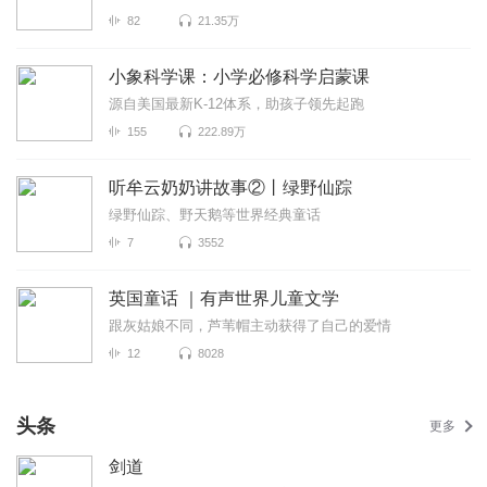
82
21.35万
小象科学课：小学必修科学启蒙课
源自美国最新K-12体系，助孩子领先起跑
155
222.89万
听牟云奶奶讲故事②丨绿野仙踪
绿野仙踪、野天鹅等世界经典童话
7
3552
英国童话 ｜有声世界儿童文学
跟灰姑娘不同，芦苇帽主动获得了自己的爱情
12
8028
头条
更多
剑道