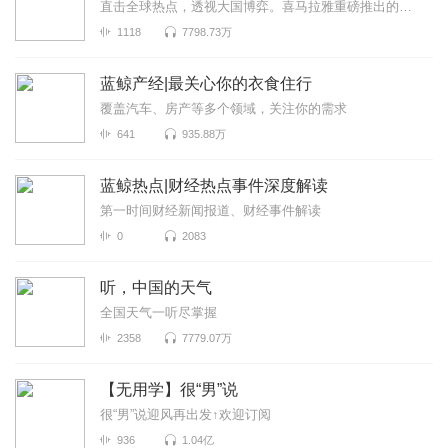
直击全球热点，透视大国博弈。喜马拉雅重磅推出的国际热点时评节目，由《环球时报》执行副主编李剑主讲...
1118
7798.73万
蓝鲸产经|最关心你的衣食住行
覆盖汽车、房产等多个领域，关注你的需求
641
935.88万
蓝鲸热点|财经热点事件深度解读
第一时间财经新闻报道、财经事件解读
0
2083
听，中国的天气
全国天气一听尽掌握
2358
7779.07万
【无用学】很“男”说
很“男”说迎风再出发↑欢迎订阅
936
1.04亿