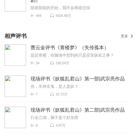
剧）
阴差阳错的开始，我不会再错过你
494
6426.48万
相声评书
更多
曹云金评书《青楼梦》（失传孤本）
提起青楼，你脑海中想到的只是卖笑纵欢之事？
34
156.54万
现场评书《妖狐乱君山》第一部|武宗亮作品
你，非神非鬼，是人是妖？
7
10.72万
现场评书《妖狐乱君山》第二部|武宗亮作品
行走江湖，脑子是个好东西
6
4.87万