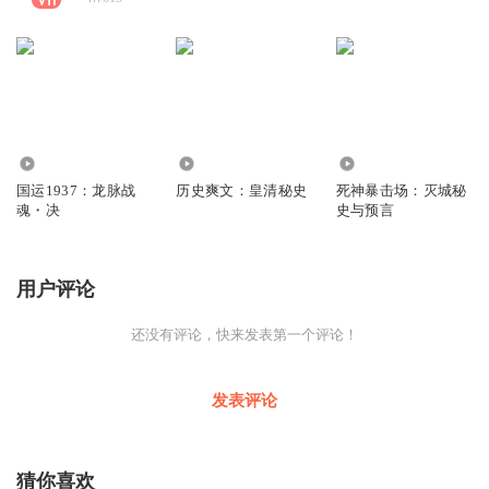
2.32万
8.99万
4255
国运1937：龙脉战
历史爽文：皇清秘史
死神暴击场：灭城秘
魂・决
史与预言
用户评论
还没有评论，快来发表第一个评论！
发表评论
猜你喜欢