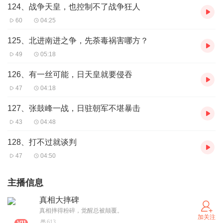
124、战争天皇，也控制不了战争狂人
60
04:25
125、北进南进之争，先荼毒祸害哪方？
49
05:18
126、有一丝可能，日天皇就要侵吞
47
04:18
127、张鼓峰一战，日驻朝军不堪暴击
43
04:48
128、打不过就谈判
47
04:50
主播信息
真相大摔碑
真相摔得粉碎，觉醒总被颠覆。
加关注
613