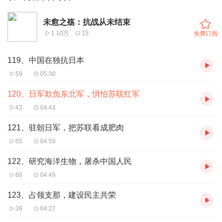
未愈之殇：抗战从未结束
1.10万
15
免费订阅
119、中国在独抗日本
59
05:30
120、日军欺负东北军，惧怕苏联红军
43
04:43
121、驻朝日军，把苏联看成肥肉
65
04:59
122、研究海洋生物，屠杀中国人民
60
04:49
123、占领支那，建设民主共荣
39
04:27