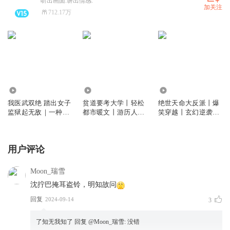
听出画面.讲出情感.
加关注
712.17万
512.58万
2335.53万
1258.94万
我医武双绝 踏出女子
贫道要考大学丨轻松
绝世天命大反派丨爆
监狱起无敌｜一种侃
都市暖文丨游历人间
笑穿越丨玄幻逆袭丨
侃作品｜都市异能｜
｜一种侃侃作品｜
反派主角丨一种侃侃
爆笑爽文｜多人有声
VIP免费
作品丨多人有声剧
剧
用户评论
Moon_瑞雪
沈拧巴掩耳盗铃，明知故问
回复
2024-09-14
3
了知无我知了
回复 @
Moon_瑞雪
:
没错