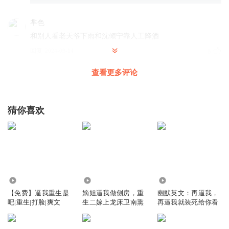
芈色
和别人看老天爷下雨和沈倾宁靠人工降酒
回复
2024-09-14
6
查看更多评论
你说啥在呢
酒的锅，“喝醉”的锅
回复
2025-03-27
4
猜你喜欢
芈色
道貌岸然和掩耳盗铃的没牙对话…
回复
2024-09-14
3
2.05万
71
11
凉白开t
【免费】逼我重生是
嫡姐逼我做侧房，重
幽默英文：再逼我，
都不是些好东西
吧|重生|打脸|爽文
生二嫁上龙床卫南熏
再逼我就装死给你看
回复
2024-09-14
3