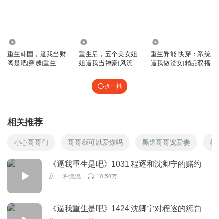
撼山拳
哥～哥，哎～～
回复
2025-02-11
3
7350
243.49万
162.36万
重生韩国，逼我当财
重生后，五个美女姐
重生异能|快穿：系统
63016165
阀是吧|穿越|重生|系
姐逼我当神豪|风流后
逼我做渣女|精品双播
这作者是个高手啊。情商高手啊。
统流|都市异能|都市
宫|逍遥都市
回复
2024-09-25
3
换一批
听SY
聪明的沈卿宁这时候还有一份理智，没有触及自己的底线。
相关推荐
渣男如愿以偿。
小心哥哥们
哥哥我可以爱你吗
黑道哥哥宠爱妻
我
回复
2024-09-14
3
《逼我重生是吧》1031 程逐和沈卿宁的赌约
维尼小小笨
一种侃侃
10.50万
拧巴姐和闺蜜男友在车上玩这些特刺激吧？
嗯继续憋着，
谁也不能告诉哦，反正这渣男在你心里深种，反正你还挺乐
此不疲的和他拉扯这些，还有下次哦敬请期待……
《逼我重生是吧》1424 沈卿宁对程逐的惩罚
回复
2024-09-14
2