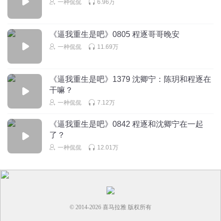
一种侃侃
6.96万
摘一束光给太阳
回复 @
维尼小小笨
:
一血拿了吗？
《逼我重生是吧》0805 程逐哥哥晚安
一种侃侃
11.69万
渗透Apple
沈青柠喊一声哥哥不过是求放过，听得爽么，饮鸩止渴吧程
逐
《逼我重生是吧》1379 沈卿宁：陈玥和程逐在
回复
2024-09-15
2
干嘛？
一种侃侃
7.12万
《逼我重生是吧》0842 程逐和沈卿宁在一起
了？
一种侃侃
12.01万
© 2014-
2026
喜马拉雅 版权所有