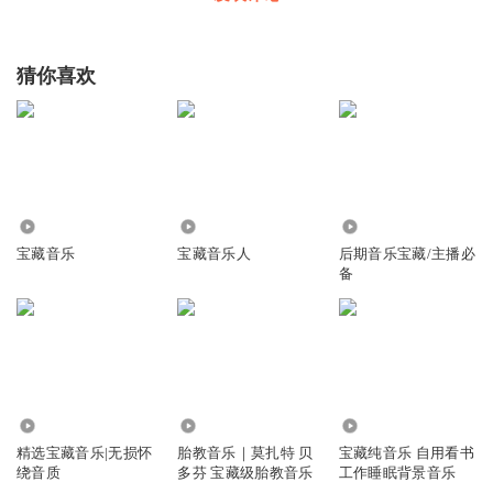
猜你喜欢
874
556.22万
13.74万
宝藏音乐
宝藏音乐人
后期音乐宝藏/主播必
备
3.26万
1906
1247
精选宝藏音乐|无损怀
胎教音乐｜莫扎特 贝
宝藏纯音乐 自用看书
绕音质
多芬 宝藏级胎教音乐
工作睡眠背景音乐