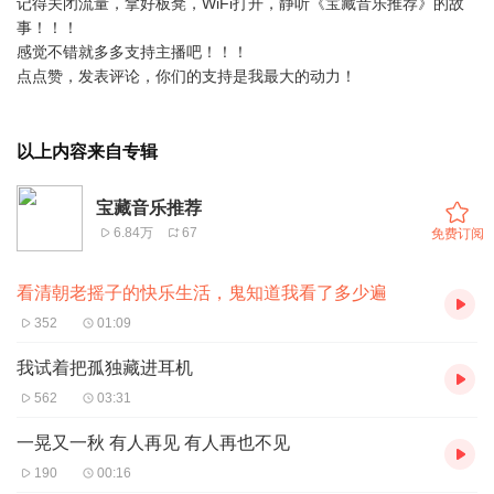
记得关闭流量，拿好板凳，WiFi打开，静听《宝藏音乐推荐》的故
事！！！
感觉不错就多多支持主播吧！！！
点点赞，发表评论，你们的支持是我最大的动力！
以上内容来自专辑
宝藏音乐推荐
6.84万
67
免费订阅
看清朝老摇子的快乐生活，鬼知道我看了多少遍
352
01:09
我试着把孤独藏进耳机
562
03:31
一晃又一秋 有人再见 有人再也不见
190
00:16