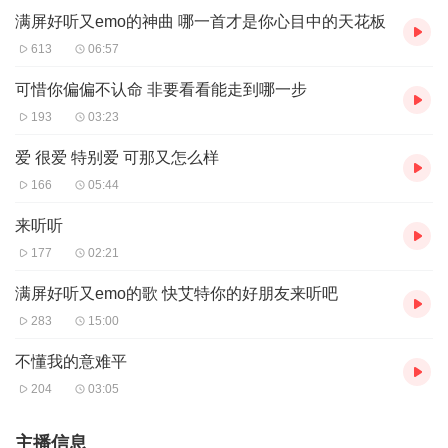
满屏好听又emo的神曲 哪一首才是你心目中的天花板
613
06:57
可惜你偏偏不认命 非要看看能走到哪一步
193
03:23
爱 很爱 特别爱 可那又怎么样
166
05:44
来听听
177
02:21
满屏好听又emo的歌 快艾特你的好朋友来听吧
283
15:00
不懂我的意难平
204
03:05
主播信息