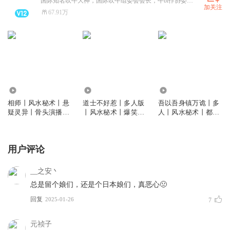
国际知名吹牛大神，国际吹牛组委会会长，牛bi作协委员会副会长。 代表作：《从不吹牛》《牛在天上飞》等。
加关注
67.91万
523.39万
15.56亿
3762.21万
相师丨风水秘术丨悬
道士不好惹丨多人版
吾以吾身镇万诡丨多
疑灵异丨骨头演播丨
丨风水秘术丨爆笑丨
人丨风水秘术丨都市
多人
都市丨悬疑丨骨头演
丨悬疑恐怖灵异
播
用户评论
__之安丶
总是留个娘们，还是个日本娘们，真恶心🤢
回复
2025-01-26
7
元祯子