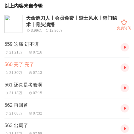
以上内容来自专辑
天命赊刀人丨会员免费丨道士风水丨奇门秘
术丨骨头演播
免费订阅
3.99亿
12.86万
559 这庙 进不进
21.21万
07:16
560 亮了 亮了
21.30万
07:13
561 还真是考验啊
21.13万
07:15
562 再回首
21.08万
07:32
563 出局了
21.12万
07:58