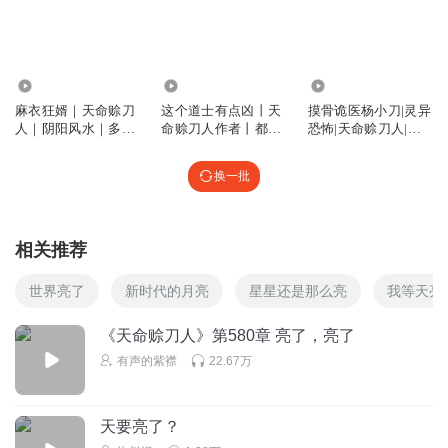
无相zjl
回复 @
柏油马路打起灰
:
认同
314.02万
7562.06万
14.76万
Polinoo
麻衣狂婿｜天命赊刀
这个道士有点凶丨天
摸骨诡医杨小刀|灵异
“这里描述的场景，有点像藏传佛教的密宗，苯教的灌顶仪
人｜阴阳风水｜多人
命赊刀人作者丨都市
恐怖|天命赊刀人|免
式。很多仪式是口口相传，包括环境，晦涩的音节，其中音
演播
捉鬼爽文
费有声小说
节的高低，用科学的解释的就是频率，共振音波，可激发大
换一批
脑皮层感应区，产生对应的联想和记忆。我们的大脑很难解
释，就像小时候某种气味，就能在大脑里回忆起某些片段。
所以，密宗的神秘灌顶，实际上是五感+第六感，触发大脑特
相关推荐
意的秘境和景象，用此方法将信息传递下去，此为密宗。 要
再次传法，也只能制造这要的环境，还得匹配听的懂的人。
世界亮了
新时代的月亮
星星还是那么亮
我等天亮
”
回复
2026-01-02
3
《天命赊刀人》第580章 亮了，亮了
有声的紫襟
22.67万
听友546754482
罗里吧嗦一大堆 听着想骂人
天要亮了？
回复
2025-06-25
3