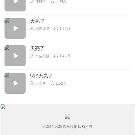
许树泽
1.38万
初心不忘cn
三岁怎么感觉有点呆呆的
天亮了
回复
2025-05-17
3
水皮杂谈
1.75万
霸道总裁Ronaldo
https://xima.tv/1_rfJfvA?_sonic=0
天亮了
水皮杂谈
1.42万
回复
2026-05-18
2
花烟月
513天亮了
这个语气，听得我想睡觉
大叔笙
1.52万
回复
2026-01-05
2
© 2014-
2026
喜马拉雅 版权所有