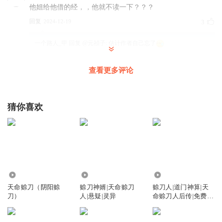
他姐给他借的经，，他就不读一下？？？
回复
2024-12-19
3
一个路人_甲
回复 @
元祯子
:
估计作者自己忘了
查看更多评论
飘带岁月274
是女的就不杀吗 留个日本母狗
回复
2026-03-27
4
猜你喜欢
芳小木
以为是完虐小鬼子，保护国家财产，结果变成中日合作探
秘，最后变成神话😅😅😅
回复
2025-02-20
4
145.93万
44.23万
957.98万
柏油马路打起灰
天命赊刀（阴阳赊
赊刀神婿|天命赊刀
赊刀人|道门神算|天
刀）
人|悬疑|灵异
命赊刀人后传|免费悬
科学尽头是玄学，，其实科学的开头 也是玄学。
疑灵异
回复
2024-10-19
3