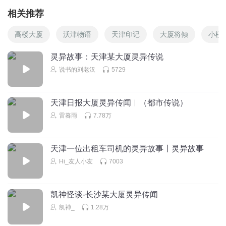
相关推荐
高楼大厦
沃津物语
天津印记
大厦将倾
小楼
灵异故事：天津某大厦灵异传说
说书的刘老汉
5729
天津日报大厦灵异传闻︱（都市传说）
雷暮雨
7.78万
天津一位出租车司机的灵异故事丨灵异故事
Hi_友人小友
7003
凯神怪谈-长沙某大厦灵异传闻
凯神_
1.28万