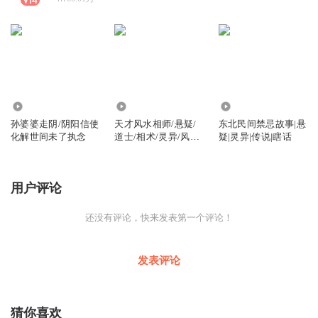
881
237.79万
21.66万
孙婆婆走阴/阴阳信使
天才风水相师/悬疑/
东北民间禁忌故事|悬
化解世间未了执念
道士/相术/灵异/风水/
疑|灵异|传说|瞎话
恐怖
用户评论
还没有评论，快来发表第一个评论！
发表评论
猜你喜欢