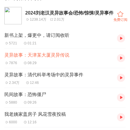
2024刘老汉灵异故事会/恐怖/惊悚/灵异事件
1238.14万
2.01万
免费订阅
新书上架，爆更中，请订阅收听
5721
01:21
灵异故事：天津某大厦灵异传说
7876
08:29
灵异故事：清代科举考场中的灵异事件
2.34万
12:46
民间故事：恐怖僵尸
5880
09:26
我老姨家盖房子 风花雪夜投稿
6000
12:16