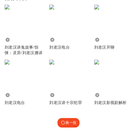
4434.36万
38.33万
302
刘老汉讲鬼故事/惊
刘老汉电台
刘老汉开聊
悚：灵异/刘老汉播讲
5353
2.74万
987
刘老汉电台
刘老汉讲十宗犯罪
刘老汉影视剧解析
换一批