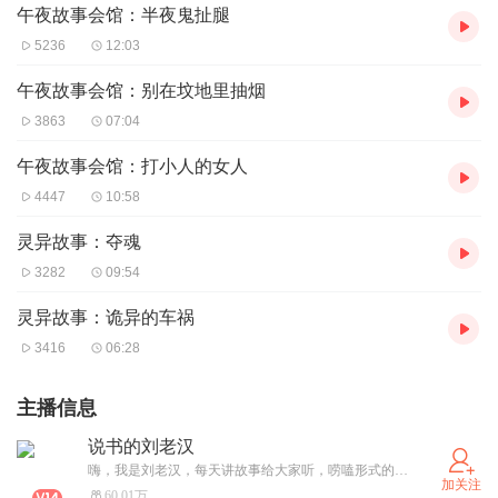
午夜故事会馆：半夜鬼扯腿
5236
12:03
午夜故事会馆：别在坟地里抽烟
3863
07:04
午夜故事会馆：打小人的女人
4447
10:58
灵异故事：夺魂
3282
09:54
灵异故事：诡异的车祸
3416
06:28
主播信息
说书的刘老汉
嗨，我是刘老汉，每天讲故事给大家听，唠嗑形式的，别的咱也不会。总播放量突破6亿！同时隆重跟大家介绍自己写的《东北农村邪乎事》系列！第三部已经上架！第四部正在策划！感谢大家的支持，希望大家投稿。
加关注
60.01万