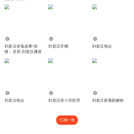
4434.13万
302
38.33万
刘老汉讲鬼故事/惊
刘老汉开聊
刘老汉电台
悚：灵异/刘老汉播讲
5353
2.74万
987
刘老汉电台
刘老汉讲十宗犯罪
刘老汉影视剧解析
换一批