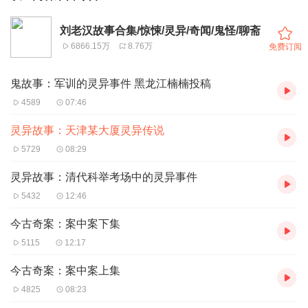
刘老汉故事合集/惊悚/灵异/奇闻/鬼怪/聊斋
6866.15万
8.76万
免费订阅
鬼故事：军训的灵异事件 黑龙江楠楠投稿
4589
07:46
灵异故事：天津某大厦灵异传说
5729
08:29
灵异故事：清代科举考场中的灵异事件
5432
12:46
今古奇案：案中案下集
5115
12:17
今古奇案：案中案上集
4825
08:23