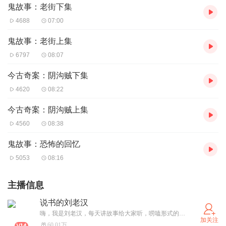
鬼故事：老街下集
4688
07:00
鬼故事：老街上集
6797
08:07
今古奇案：阴沟贼下集
4620
08:22
今古奇案：阴沟贼上集
4560
08:38
鬼故事：恐怖的回忆
5053
08:16
主播信息
说书的刘老汉
嗨，我是刘老汉，每天讲故事给大家听，唠嗑形式的，别的咱也不会。总播放量突破6亿！同时隆重跟大家介绍自己写的《东北农村邪乎事》系列！第三部已经上架！第四部正在策划！感谢大家的支持，希望大家投稿。
加关注
60.01万