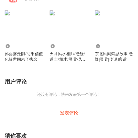
650
237.70万
21.61万
孙婆婆走阴/阴阳信使
天才风水相师/悬疑/
东北民间禁忌故事|悬
化解世间未了执念
道士/相术/灵异/风水/
疑|灵异|传说|瞎话
恐怖
用户评论
还没有评论，快来发表第一个评论！
发表评论
猜你喜欢