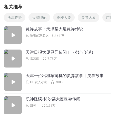
相关推荐
沃津物语
天津印记
高楼大厦
灵异大厦
广厦
灵异故事：天津某大厦灵异传说
说书的刘老汉
7876
天津日报大厦灵异传闻︱（都市传说）
雷暮雨
7.78万
天津一位出租车司机的灵异故事丨灵异故事
Hi_友人小友
7003
凯神怪谈-长沙某大厦灵异传闻
凯神_
1.28万