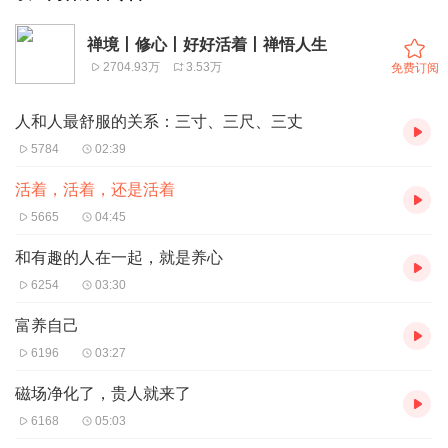
禅境丨修心丨好好活着丨禅悟人生
2704.93万
3.53万
免费订阅
人和人最舒服的关系：三寸、三尺、三丈
5784
02:39
活着，活着，还是活着
5665
04:45
和有趣的人在一起，就是养心
6254
03:30
富养自己
6196
03:27
磁场净化了，贵人就来了
6168
05:03