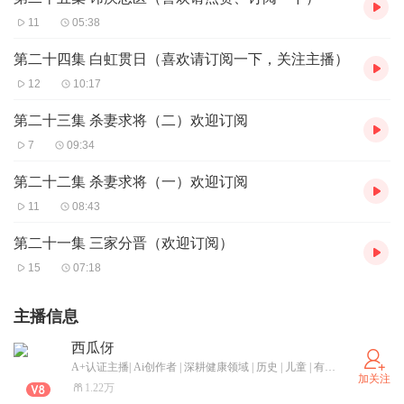
11
05:38
第二十四集 白虹贯日（喜欢请订阅一下，关注主播）
12
10:17
第二十三集 杀妻求将（二）欢迎订阅
7
09:34
第二十二集 杀妻求将（一）欢迎订阅
11
08:43
第二十一集 三家分晋（欢迎订阅）
15
07:18
主播信息
西瓜伢
A+认证主播| Ai创作者 | 深耕健康领域 | 历史 | 儿童 | 有声书 | 精英75期 | 学习背诵专业助手 | 让我们少一点功利的追求 多一点不为什么的坚持 加油努力起来吧
加关注
1.22万