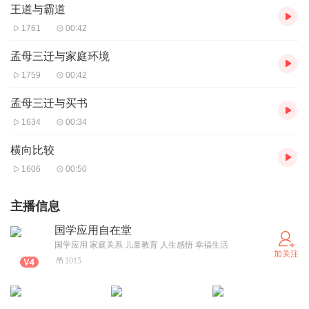
王道与霸道
1761
00:42
孟母三迁与家庭环境
1759
00:42
孟母三迁与买书
1634
00:34
横向比较
1606
00:50
主播信息
国学应用自在堂
国学应用 家庭关系 儿童教育 人生感悟 幸福生活
加关注
1015