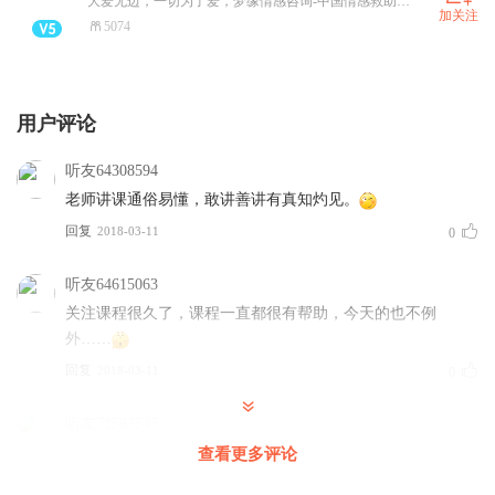
大爱无边，一切为了爱，梦缘情感咨询-中国情感救助标杆品牌，专业 专心 专注婚恋情感咨询11年，梦缘情感是为您解决男女情感问题，婚姻危机处理的专业机构.提供情感咨询,挽回爱情,分离小三,挽救婚姻,帮助女性提升恋爱和婚姻的情商，实现情感自立,携手婚姻家庭咨询师和心理咨询师为当事人提供全方位的服务和建议,为您的爱情婚姻保驾护航!添加私人情感咨询师微信mengyuan1088,解决更多情感难题。关注微信公众号“梦缘情感”获取挽回宝典。
加关注
5074
用户评论
听友64308594
老师讲课通俗易懂，敢讲善讲有真知灼见。
回复
2018-03-11
0
听友64615063
关注课程很久了，课程一直都很有帮助，今天的也不例
外……
回复
2018-03-11
0
听友72583547
优雅的男人！好！
查看更多评论
回复
2018-03-11
0