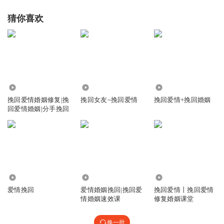
猜你喜欢
听友72486454
凡心法则，不计较别人的关注，顺着别人说下去
回复
2018-03-11
0
听友64361045
擦，被太多女人安了好人卡
8582
5315
5282
回复
2018-03-11
0
挽回爱情婚姻修复|挽
挽回女友~挽回爱情
挽回爱情+挽回婚姻
回爱情婚姻|分手挽回
听友67894532
真涨姿势啊！大哥是老司机
回复
2018-03-11
0
听友67444929
1.08万
8561
1.35万
接地气
爱情挽回
爱情婚姻挽回|挽回爱
挽回爱情丨挽回爱情
情婚姻速效课
修复婚姻课堂
回复
2018-03-11
0
换一批