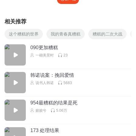
听友73081286
醍醐灌顶啊
回复
2018-03-11
0
相关推荐
听友63042185
这个糟糕的世界
我的青春真糟糕
糟糕的二次大战
花香蝶自来
090更加糟糕
回复
2018-03-11
0
一砌美景时
23
听友72953028
从讲解内容上看：详细的讲解了相关知识。 从讲解效果上
韩诺说案：挽回爱情
看：在讲解过程中有很强的互动和能动性，展示出老师良好
说书人韩诺
5683
的的贴合力和阐述能力。
回复
2018-03-11
0
954最糟糕的结果是死
姣姣兮
5.06万
173 处理结果