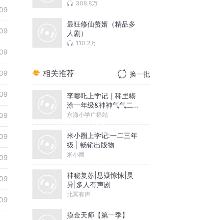
308.8万
09
最狂修仙赘婿（精品多
09
人剧）
110.2万
09
相关推荐
09
换一批
09
李哪吒上学记｜稀里糊
涂一年级&神神气气二年
级
东海小学广播站
09
米小圈上学记:一二三年
09
级 | 畅销出版物
米小圈
09
神秘复苏|悬疑惊悚|灵
09
异|多人有声剧
北冥有声
09
摸金天师【第一季】