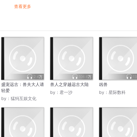
查看更多
2.4万
106.8万
13
盛宠远古：兽夫大人请
兽人之穿越远古大陆
凶兽
轻爱
by：
君一沙
by：
星际数科
by：
猛犸互娱文化