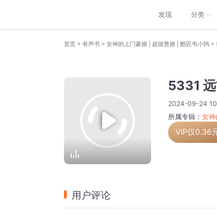
发现
分类
>
>
>
首页
有声书
女神的上门豪婿 | 超级赘婿 | 酷匠韦小鸨
5331 
2024-09-24 10
所属专辑：
女神
VIP仅
0.36
用户评论