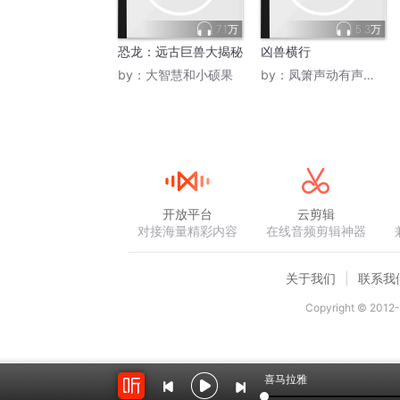
7.1万
5.3万
恐龙：远古巨兽大揭秘
凶兽横行
by：
大智慧和小硕果
by：
凤箫声动有声故事
开放平台
云剪辑
对接海量精彩内容
在线音频剪辑神器
关于我们
联系我
Copyright © 2012-
喜马拉雅