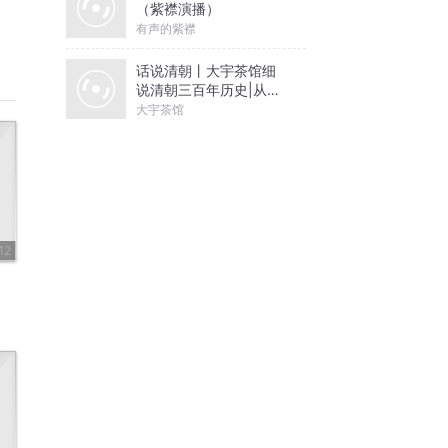
（紫襟演播）
有声的紫襟
话说清朝丨大宇茶馆细
说清朝三百年历史|从努
尔哈赤到末代皇帝溥仪|
大宇茶馆
康熙雍正乾隆
12