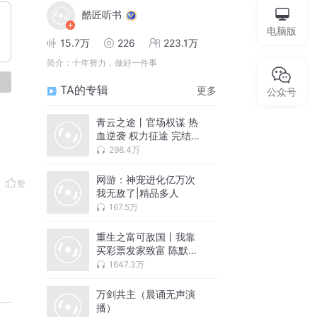
酷匠听书
电脑版
15.7万
226
223.1万
简介：
十年努力，做好一件事
论
TA的专辑
更多
公众号
青云之途丨官场权谋 热
血逆袭 权力征途 完结爽
听
298.4万
网游：神宠进化亿万次
赞
我无敌了|精品多人
167.5万
重生之富可敌国丨我靠
买彩票发家致富 陈默重
生
1647.3万
万剑共主（晨诵无声演
播）