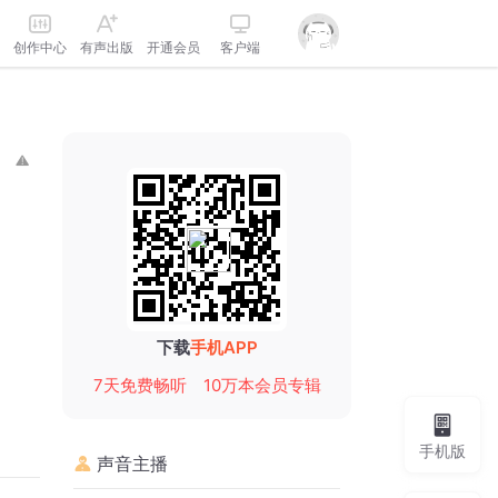
创作中心
有声出版
开通会员
客户端
下载
手机APP
7天免费畅听
10万本会员专辑
手机版
声音主播