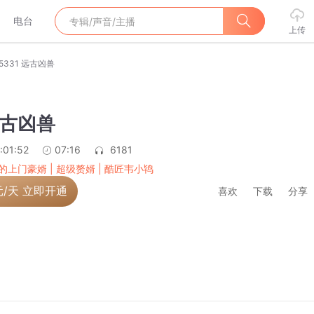
电台
上传
5331 远古凶兽
远古凶兽
:01:52
07:16
6181
的上门豪婿 | 超级赘婿 | 酷匠韦小鸨
元/天 立即开通
喜欢
下载
分享