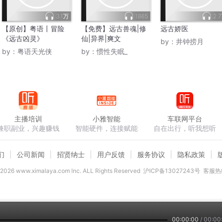
3.1万
1865
2.
【原创】粤语丨冒险
【免费】远古兽魂|修
远古娇医
《远古凶灵》
仙|异界|爽文
by：
井钟捞月
by：
粤语天光侠
by：
惯性失眠_
主播培训
小雅智能
车联网平台
兼职副业，兴趣赚钱
智能硬件，连接赋能
自在出行，听我想听
们
公司新闻
招贤纳士
用户反馈
服务协议
隐私政策
2026
www.ximalaya.com lnc. ALL Rights Reserved
沪ICP备13027243号
客服热线
00:00:00
/
00:00