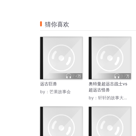
猜你喜欢
7.4万
3.7万
远古巨兽
奥特曼超远古战士vs
超远古怪兽
by：
芒果故事会
by：
轩轩的故事大讲堂