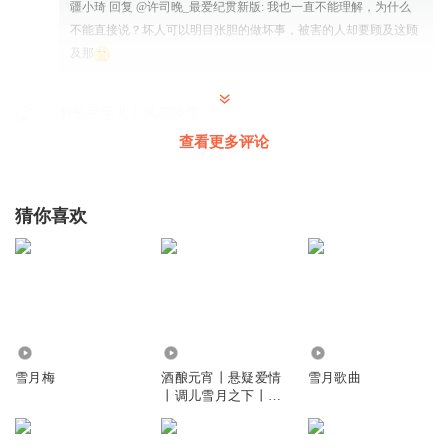
疆小琦
回复 @
许司晚_最爱纪贯新版
:
我也一直不能理解，为什么
不能直接说？坏人可以明目张胆的做坏事，被害的人却要顾及这顾
及那
村长呆毛儿丨风花映雪
梁子衿工资20+万，所有人都知道，梁子衿被好友劈腿了没有
查看更多评论
一个人知道?
回复
2024-09-28
44
猜你喜欢
来杯冰可乐呗
回复 @
村长呆毛儿丨风花映雪
:
这应该就是好事传千
里，坏事满大街吧
慢慢陪伴的小夜灯
张昕薇怎么想的，子衿不揭露她，她还挑衅上了
896
175.22万
6.60万
回复
2024-09-28
27
雪月梅
酒酿元宵丨悬疑爱情
雪月歌曲
丨调儿雪月之下丨推
理
me最幸福丨风花映雪
这个校内帖子不会是张昕薇发的吧