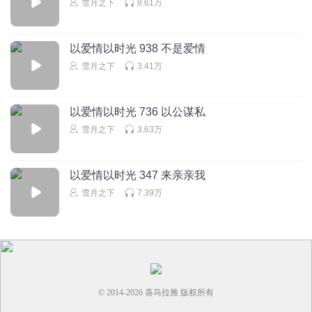
弄死你
雪月之下
8.61万
飘飘飘丨风花映雪
以爱情以时光 938 不是爱情
这帖子一定是张昕薇发的吧！哼！害人不浅啊！
雪月之下
3.41万
回复
2024-09-28
20
以爱情以时光 736 以公谋私
苗苗mm吖
雪月之下
3.63万
是吖！嫁对了人每天都是情人节 ！嫁错了人，每天都是清明
节
回复
2024-09-28
19
以爱情以时光 347 来亲亲我
雪月之下
7.39万
风华姐姐丨风花映雪
在凉城这个小地方，校内帖子的上千点击量，恐怕会毁了子
衿的名声啊
回复
2024-09-28
18
胖胖滴加菲猫
© 2014-
2026
喜马拉雅 版权所有
陈晨这是发现什么了，是不是有人把子衿和骆向东的事情传