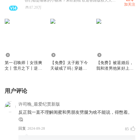
你们都是哪家的小糖果？来听剧啦 欢迎各路版权大大来撩！ 本账号内容禁止二创（含AI漫剧）。如有二创需求，请务必事先沟通。
加关注
87.29万
1686.40万
17.56万
26.49万
第一召唤师丨女强爽
【免费】太子殿下今
【免费】被退婚后，
文丨雪月之下丨逆袭
天破戒了吗 | 穿越爆
我和渣男他舅好上了
重生 | 多人有声剧
笑 | 雪月之下
丨雪月之下
用户评论
许司晚_最爱纪贯新版
反正我一直不理解闺蜜和男朋友劈腿为啥不能说，得憋着。
🤔
回复
2024-09-28
85