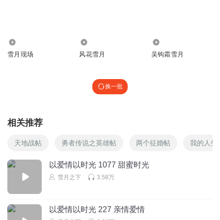
回复
2024-09-28
24
上善若水丨风花映雪
回复 @
me最幸福丨风花映雪
:
不是她就是陈文
1.70万
617
1147
航！
雪月现场
风花雪月
吴钩霜雪月
清秋儿丨风花映雪
换一批
钱不是那么好赚的 压力太大了 扛不住 所以辞职回来了 这话
真真假假的 扛不住啥也就只有自己心知肚明了
回复
2024-09-28
23
相关推荐
飘飘飘丨风花映雪
天地战帖
勇者传说之英雄帖
两个征婚帖
我的人生
这渣闺蜜又遇到了，自己做的恶事现在对子衿一定要落井下
石了吧！
以爱情以时光 1077 甜蜜时光
回复
2024-09-28
雪月之下
3.58万
22
雨露均沾的小蜜蜂
回复 @
飘飘飘丨风花映雪
:
就是不理解女主不给
以爱情以时光 227 亲情爱情
同学、朋友说闺蜜男友劈腿的事情，这下好了，你不搞臭她，她就